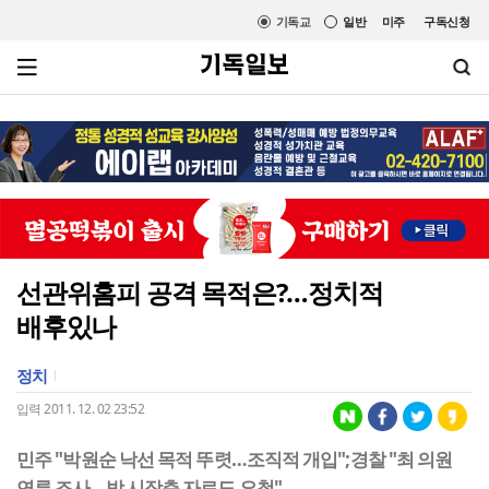
기독교
일반
미주
구독신청
선관위홈피 공격 목적은?…정치적
배후있나
정치
입력 2011. 12. 02 23:52
민주 "박원순 낙선 목적 뚜렷…조직적 개입";경찰 "최 의원
연루 조사…박 시장측 자료도 요청"