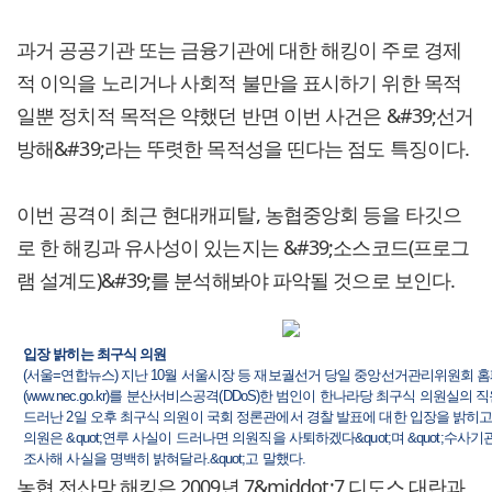
과거 공공기관 또는 금융기관에 대한 해킹이 주로 경제
적 이익을 노리거나 사회적 불만을 표시하기 위한 목적
일뿐 정치적 목적은 약했던 반면 이번 사건은 &#39;선거
방해&#39;라는 뚜렷한 목적성을 띤다는 점도 특징이다.
이번 공격이 최근 현대캐피탈, 농협중앙회 등을 타깃으
로 한 해킹과 유사성이 있는지는 &#39;소스코드(프로그
램 설계도)&#39;를 분석해봐야 파악될 것으로 보인다.
입장 밝히는 최구식 의원
(서울=연합뉴스) 지난 10월 서울시장 등 재보궐선거 당일 중앙선거관리위원회 
(www.nec.go.kr)를 분산서비스공격(DDoS)한 범인이 한나라당 최구식 의원실의
드러난 2일 오후 최구식 의원이 국회 정론관에서 경찰 발표에 대한 입장을 밝히고 
의원은 &quot;연루 사실이 드러나면 의원직을 사퇴하겠다&quot;며 &quot;수사
조사해 사실을 명백히 밝혀달라.&quot;고 말했다.
농협 전산망 해킹은 2009년 7&middot;7 디도스 대란과