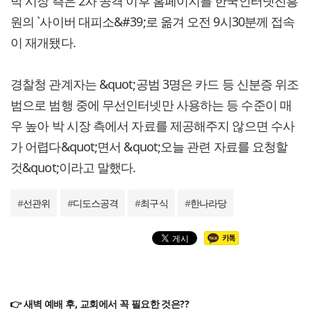
박 시장 측은 2차 공격 이후 홈페이지를 한국인터넷진흥
원의 `사이버 대피소&#39;로 옮겨 오전 9시30분께 접속
이 재개됐다.
경찰청 관계자는 &quot;공범 3명은 카드 등 신분증 위조
범으로 범행 중에 무선인터넷만 사용하는 등 수준이 매
우 높아 박 시장 측에서 자료를 제공해주지 않으면 수사
가 어렵다&quot;면서 &quot;오늘 관련 자료를 요청할
것&quot;이라고 말했다.
#
선관위
#
디도스공격
#
최구식
#
한나라당
👉 새벽 예배 후, 교회에서 꼭 필요한 것은??