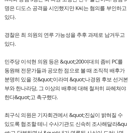
명은 디도스 공격을 시인했지만 K씨는 혐의를 부인하고
있다.
경찰은 최 의원의 연루 가능성을 추후 과제로 남겨두고
있다.
민주당 이석현 의원 등은 &quot;200여대의 좀비 PC를
동원해 전문가들과 공모한 점으로 볼 때 조직적 배후가
분명히 있을 것&quot;이라며 &quot;나경원 후보 선거본
부와 한나라당, 그 이상의 배후에 대해 철저히 파헤쳐야
한다&quot;고 촉구했다.
최구식 의원은 기자회견에서 &quot;진실이 밝혀질 수
있도록 협조할 테니 수사기관도 신속히 조사해달라&qu
ot;고 당부하면서 &quot;내가 연루된 사실이 드러나면