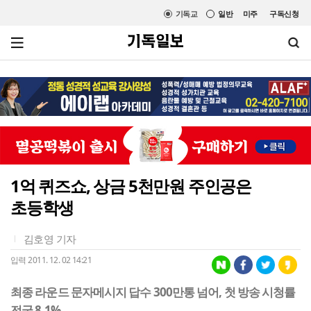
기독교
일반
미주
구독신청
1억 퀴즈쇼, 상금 5천만원 주인공은
초등학생
김호영 기자
입력 2011. 12. 02 14:21
최종 라운드 문자메시지 답수 300만통 넘어, 첫 방송 시청률
전국 8.1%