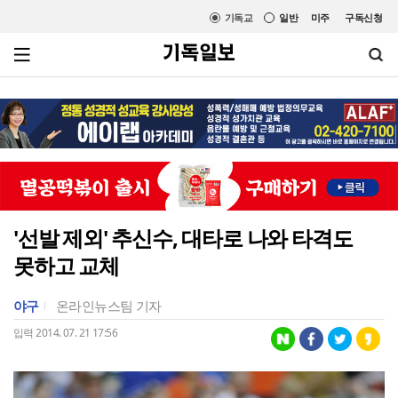
기독교
일반
미주
구독신청
'선발 제외' 추신수, 대타로 나와 타격도
못하고 교체
야구
온라인뉴스팀 기자
입력 2014. 07. 21 17:56