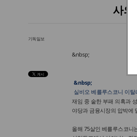
사의
기독일보
&nbsp;
&nbsp;
실비오 베를루스코니 이탈리
재임 중 숱한 부패 의혹과
야당과 금융시장의 압박에 밀
올해 75살인 베를루스코니는