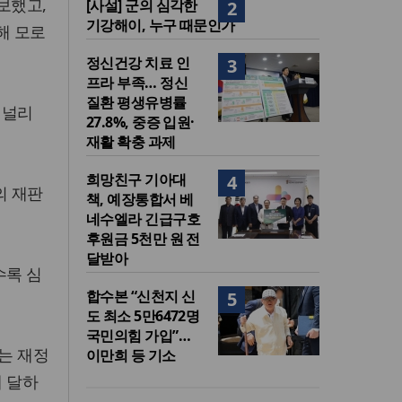
보했고,
[사설] 군의 심각한
2
기강해이, 누구 때문인가
해 모로
정신건강 치료 인
3
프라 부족… 정신
질환 평생유병률
 널리
27.8%, 중증 입원·
재활 확충 과제
희망친구 기아대
4
의 재판
책, 예장통합서 베
네수엘라 긴급구호
후원금 5천만 원 전
달받아
수록 심
합수본 “신천지 신
5
도 최소 5만6472명
국민의힘 가입”…
하는 재정
이만희 등 기소
에 달하