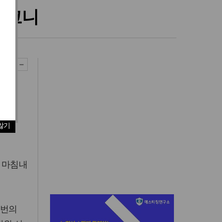
스코니
않기
 마침내
1번의