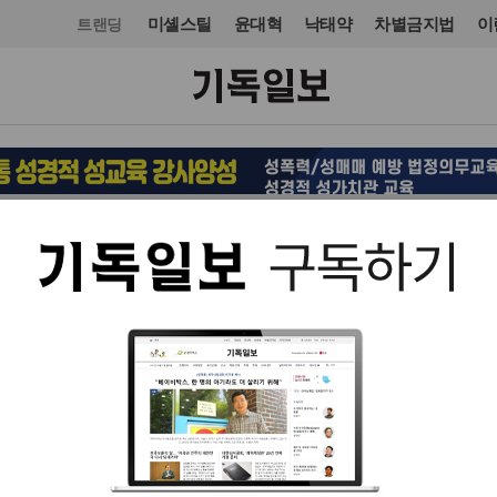
미셸스틸
윤대혁
낙태약
차별금지법
이
트랜딩
유럽
유럽
입력 2011. 11. 09 08:48