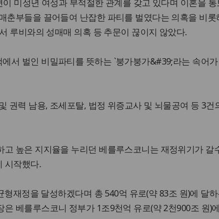
편이 미성년 여성과 부적절한 관계를 갖고 있다며 이혼을 통
 매춘부들을 끌어들여 난잡한 파티를 벌였다는 의혹을 비롯
댄서 루비와의 성매매 의혹 등 추문이 끊이지 않았다.
에서 벌인 비밀파티를 뜻하는 `붕가붕가&#39;라는 속어가
및 권력 남용, 조세포탈, 법정 위증교사 및 뇌물공여 등 3건
하고 높은 지지율을 누리던 베를루스코니는 재정위기가 갈
 시작했다.
 균형재정을 달성하겠다며 총 540억 유로(약 83조 원)에 달
은 베를루스코니 정부가 1조9천억 유로(약 2천900조 원)