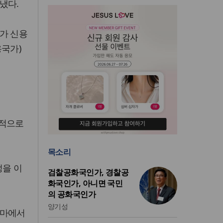
냈다.
가 신용
용국가)
개적으로
목소리
정을 이
검찰공화국인가, 경찰공
화국인가, 아니면 국민
의 공화국인가
양기성
로마에서