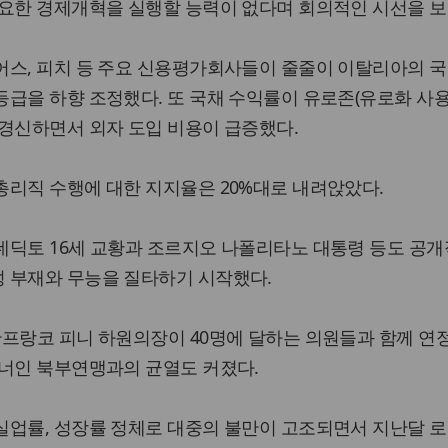
필요한 경제개혁을 실행할 능력이 없다며 회의적인 시선을 보
어스, 피치 등 주요 신용평가회사들이 줄줄이 이탈리아의 국
급을 하향 조정했다. 또 국채 수익률이 유로존(유로화 사
 경신하면서 외자 도입 비용이 급증했다.
총리직 수행에 대한 지지율은 20%대로 내려앉았다.
네딕토 16세 교황과 조르지오 나폴리타노 대통령 등도 공
 부재와 무능을 질타하기 시작했다.
프랑코 피니 하원의장이 40명에 달하는 의원들과 함께 연
트너인 북부연맹과의 균열도 커졌다.
실업률, 성장률 정체로 대중의 불만이 고조되면서 지난달 