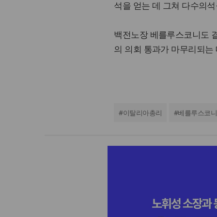
석을 얻는 데 그쳐 다수의석
백전노장 베를루스코니도 결
의 의회 통과가 마무리되는
#
이탈리아총리
#
베를루스코니