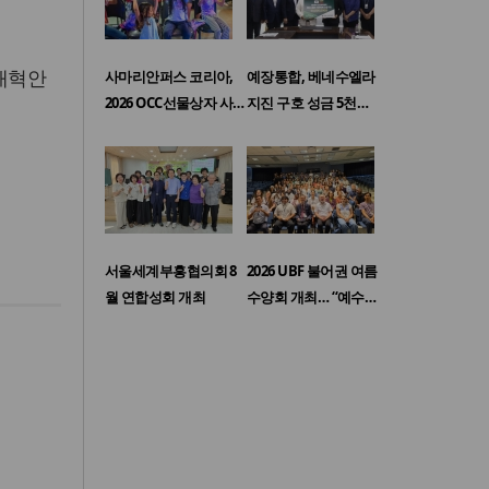
개혁안
사마리안퍼스 코리아,
예장통합, 베네수엘라
2026 OCC선물상자 사…
지진 구호 성금 5천…
서울세계부흥협의회 8
2026 UBF 불어권 여름
월 연합성회 개최
수양회 개최… “예수…