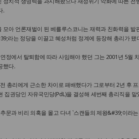
 정치적 생명력을 과시해왔으나 재정위기 악화에 따른 전
다.
 모아 언론재벌이 된 베를루스코니는 재력과 친화력을 발
#39;라는 정당을 이끌고 혜성처럼 정계에 등장해 총리가 됐
 연정에서 탈퇴함에 따라 사임해야 했던 그는 2001년 5월 
공했다.
디 전 총리에게 근소한 차이로 패배했다가 그로부터 2년 후 
 집권당인 자유국민당(PdL)을 결성해 세번째 총리직을 맡
성추문과 비리 의혹을 몰고 다녀 `스캔들의 제왕&#39;이라