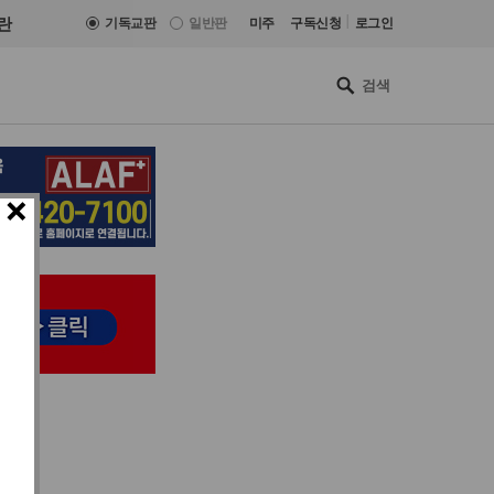
|
란
기독교판
일반판
미주
구독신청
로그인
×