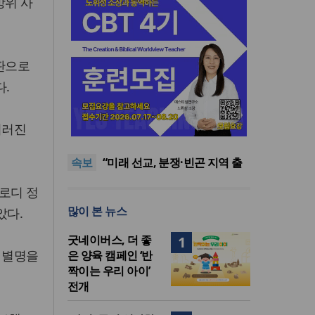
방위 사
판으로
다.
[최원호 목사의 영혼의 양식 63]
치러진
말씀은 같은데 왜 열매는 다를
美 이민구금센터에 억류됐던
까?
한인 목회자 석방돼
우크라 선교사 3부자의 헌신
속보
“미사일 속에서도 복음은 전해
“미래 선교, 분쟁·빈곤 지역 출
진다”
신이 주도”
인도 마하라슈트라주 개종 금
프로디 정
지법 시행… 기독교계 강력 반
[최원호 목사의 영혼의 양식 63]
많이 본 뉴스
았다.
발
말씀은 같은데 왜 열매는 다를
美 이민구금센터에 억류됐던
까?
한인 목회자 석방돼
굿네이버스, 더 좋
1
는 별명을
은 양육 캠페인 ‘반
짝이는 우리 아이’
전개