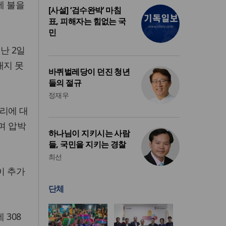
에 불을
[사설] ‘검수완박’ 마침
표, 피해자는 힘없는 국
민
난 2일
내지 못
바퀴벌레당이 던진 청년
들의 절규
정재우
리에 대
며 압박
하나님이 지키시는 사람
들, 국민을 지키는 경찰
최선
이 추가
단체
 308