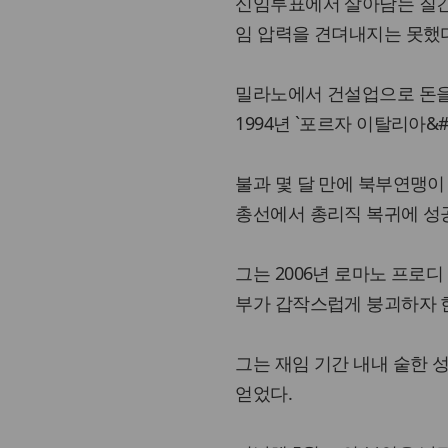
신임투표에서 살아남는 질긴
임 압력을 견뎌내지는 못했
밀라노에서 건설업으로 돈을
1994년 `포르자 이탈리아&
불과 몇 달 만에 북부연맹이
총선에서 총리직 복귀에 성
그는 2006년 로마노 프로
부가 갑작스럽게 붕괴하자 현
그는 재임 기간 내내 숱한 
얻었다.