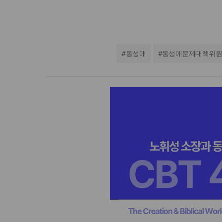
#
동성애
#
동성애문제대책위원