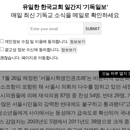
 동성애 찬반 관련 6.4선거 
유일한 한국교회 일간지 '기독일보'
매일 최신 기독교 소식을 메일로 확인하세요
글자크기
개인정보 수집 및 이용
에 동의합니다.
광고성 정보 수신
에 동의합니다.
애문제대책위원회'가 동성애 조항이 삭제된 서울시학생인
괜찮습니다. 페이지로 이동합니다.
 6.4 지방선거 서울시 의원 낙선대상자 등을 공개했다.
오늘 하루 열지 
년 1월 26일 제정된 '서울시학생인권조례'는 비윤리적 성문화
독소조항이 포함된 채 서울시 의회의 다수를 점하고 있던 
의원들에 의해 재석의원 87명 중 찬성 54명, 반대 29명, 
9일 수많은 서울시민들의 강력한 반대에도 불구하고 통과됐다"
근 청소년들에게 사이에서는 동성애가 급속도로 확산되어 국내
 감염자는 2003년도 5명에서 2011년도 38명으로 크게 