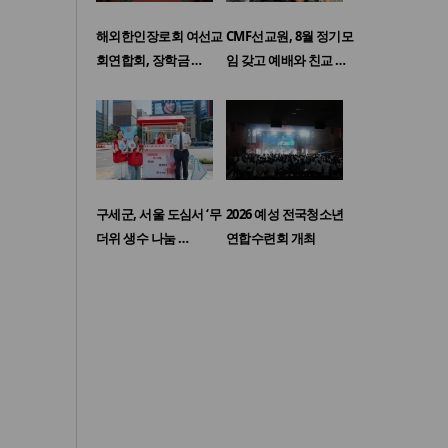
해외한인장로회 여선교
CMF선교원, 8월 정기모
회연합회, 장학금 …
임 갖고 예배와 친교 …
구세군, 서울 도심서 ‘무
2026 예성 전국청소년
더위 생수 나눔 …
연합수련회 개최