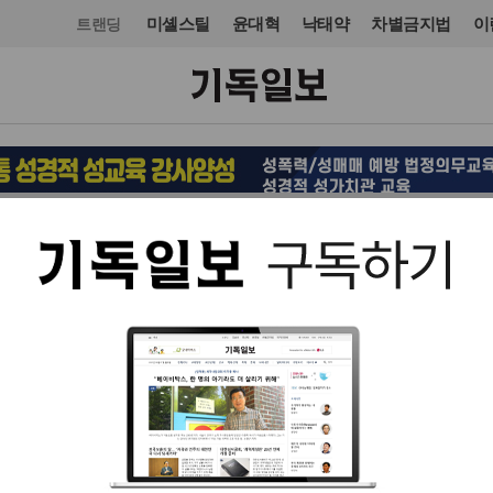
미셸스틸
윤대혁
낙태약
차별금지법
이
트랜딩
교단/단체
입력 2014. 05. 20 10:19