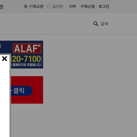
|
란
기독교판
일반판
미주
구독신청
로그인
×