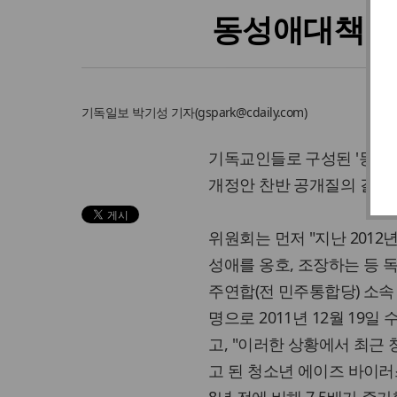
동성애대책위,
기독일보
박기성 기자
(
gspark@cdaily.com
)
기독교인들로 구성된 '동성
개정안 찬반 공개질의 결과와
위원회는 먼저 "지난 2012
성애를 옹호, 조장하는 등 
주연합(전 민주통합당) 소속 시
명으로 2011년 12월 1
고, "이러한 상황에서 최
고 된 청소년 에이즈 바이러스