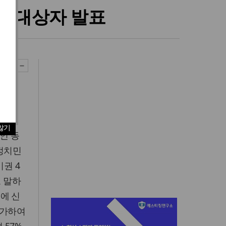
낙선대상자 발표
권조례
않기
인 동
새정치민
기권 4
고 말하
에 신
증가하여