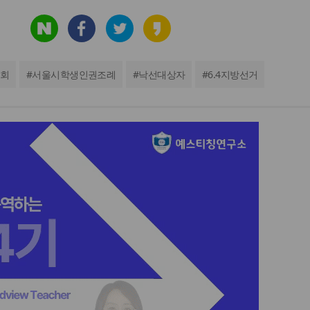
회
#
서울시학생인권조례
#
낙선대상자
#
6.4지방선거