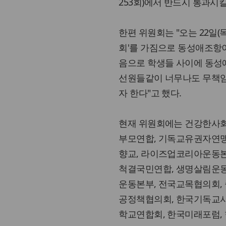
253회)에서 반드시 통과시킬
한편 위원회는 "오는 22일
회'를 가짐으로 동성애조항
음으로 학생들 사이에 동성
선원들같이 너무나도 무책임
자 한다"고 했다.
현재 위원회에는 건강한사
부모연합, 기독교유권자연맹
향교, 라이즈업코리아운동
척결국민연합, 생명살림운동
운동본부, 전국교목협의회,
공정책협의회, 한국기독교
학교연합회, 한국미래포럼,