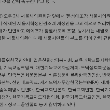
 것을 강력 촉구한다"고 했다.
(목) 오후 2시 서울시의원회관 앞에서 '동성애조장 서울시의
이 삭제된 서울시학생인권조례 개정안을 고의적으로 처리하
애가 만연하고 에이즈가 창궐하도록 조장, 방치하는 세월호
한 서울시의원에 대해 서울시민들의 분노를 담아 강력 규
회를위한국민연대, 결혼친화상담봉사회, 교육과학교를사랑
, 기독교싱크탱크, 대한기독교여자절제회, 도덕성회복운동
본부, 민족복음화운동본부, 바른성문화를위한국민연합, 반
본부, 선민네트워크, 세계도덕재무장한국본부(MRA), 세
 중독예방시민연대, 한국교회언론회, 한국교회연합, 한국
시청각, 한국기독교지도자협의회, 한국기독교학교연맹, 한
 한국장로교총연합회 등이 참여하고 있다.