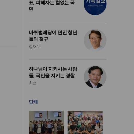
표, 피해자는 힘없는 국
민
바퀴벌레당이 던진 청년
들의 절규
정재우
하나님이 지키시는 사람
들, 국민을 지키는 경찰
최선
단체