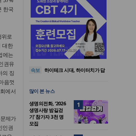
 57%
근 한국
행위로
 대한
사랑과 공의로 열리는 하나님
 법에는
나라의 회복 원리
어쿠스틱 피아노 찬송가 시리
즈의 새 앨범 발매
미션파트너스, 퍼스펙티브스
 인권유
속보
가을학기 개강… “다음세대 선
하이테크 시대, 하이터치가 답
하의 징
교자원 발굴”
이다
한국크리스천기자포럼, 2026
 마음껏
년 여름호 발간
사랑과 공의로 열리는 하나님
국회에서
많이 본 뉴스
나라의 회복 원리
어쿠스틱 피아노 찬송가 시리
즈의 새 앨범 발매
생명의전화, ‘2026
1
생명사랑 밤길걷
기’ 참가자 3천 명
 문제가
모집
주민인권