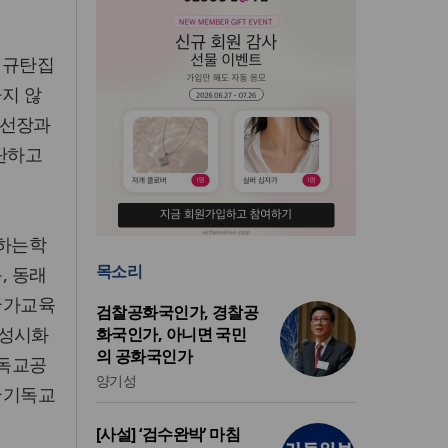
원규탄집
지 않
 선장과
탄하고
하는학
목소리
, 동래
국가교육
검찰공화국인가, 경찰공
계성시화
화국인가, 아니면 국민
의 공화국인가
기독교공
양기성
국기독교
[사설] ‘검수완박’ 마침