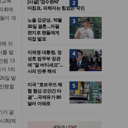
시교육
[사설] ‘검수완박’
2
마침표, 피해자는 힘없는 국민
 의회에
들이 개
노을 강균성, 10월
3
30일 결혼…자필
편지로 팬들에게
직접 발표
위해 지
서를 발
이재명 대통령, 정
4
성호 법무부 장관
안됨 13
에 “잘 버티세요”…
선거 1차
사의 만류 해석
26일 발
미국 “호르무즈 해
5
 진행할
협 협상 조만간 타
결”…국제유가 80
달러 아래로
기가 끝
임시회(제