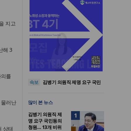
을 지고
난해 3
기감 이대위, 감신대 도서관에
퀴어서적 ‘별도 부스’ 마련 조치
2026년 상반기 탈북민 입국 63
명… 전년 동기 대비 34.4% 감
오픈AI, 차세대 AI 모델 ‘아스트
사의를
속보
소
라’ 일부 활동 중단… “중대한 사
김병기 의원직 제명 요구 국민
이버 공격 역량 배제 못해”
동의청원… 13개 비위 의혹 경
오세훈, 용산공원 아파트 건설
찰 수사 11개월째
관측에 재차 반대… “미래세대
기감 이대위, 감신대 도서관에
 물러난
많이 본 뉴스
위한 국가적 자산”
퀴어서적 ‘별도 부스’ 마련 조치
2026년 상반기 탈북민 입국 63
명… 전년 동기 대비 34.4% 감
김병기 의원직 제
1
소
명 요구 국민동의
청원… 13개 비위
재 상태