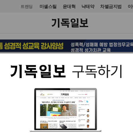
미셸스틸
윤대혁
낙태약
차별금지법
이
트랜딩
사건·사고
사건·사고
입력 2014. 04. 27 22:19