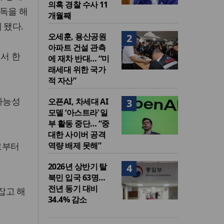
의혹 경찰 수사 11
독을 해
개월째
 됐다.
오세훈, 용산공원
2
아파트 건설 관측
서 한
에 재차 반대… “미
래세대 위한 국가
적 자산”
가능성
오픈AI, 차세대 AI
3
모델 ‘아스트라’ 일
부 활동 중단… “중
대한 사이버 공격
로부터
역량 배제 못해”
2026년 상반기 탈
4
북민 입국 63명…
전년 동기 대비
잡고 해
34.4% 감소