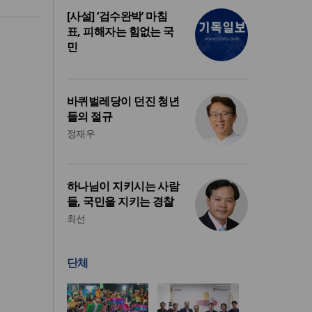
[사설] ‘검수완박’ 마침
표, 피해자는 힘없는 국
민
바퀴벌레당이 던진 청년
들의 절규
정재우
하나님이 지키시는 사람
들, 국민을 지키는 경찰
최선
단체