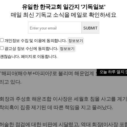
운업계 수장들 줄줄이 사퇴...'
유일한 한국교회 일간지 '기독일보'
매일 최신 기독교 소식을 메일로 확인하세요
4곳 중 11개 기관장 독점;전영기 한국선급 회장, 주
개인정보 수집 및 이용
에 동의합니다.
광고성 정보 수신
에 동의합니다.
글자크기
괜찮습니다. 페이지로 이동합니다.
검사를 위탁받은 한국선급과 한국해운조합의 수장(首長)들
오늘 하루 열지 
 '해피아(해수부+마피아)'로 불리며 해운업계 요직을 독차지
리고 있다.
 회장과 주성호 해운조합 이사장은 세월호 침몰 사고를 계기
착의혹이 집중 제기된 데 따른 책임을 지고 물러났다.
허술한 점검에 대한 비판에 시달렸고, 역대 회장(이사장 포함)