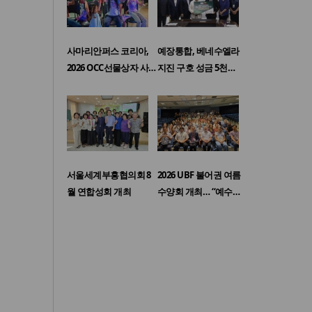
사마리안퍼스 코리아,
예장통합, 베네수엘라
2026 OCC선물상자 사…
지진 구호 성금 5천…
서울세계부흥협의회 8
2026 UBF 불어권 여름
월 연합성회 개최
수양회 개최… “예수…