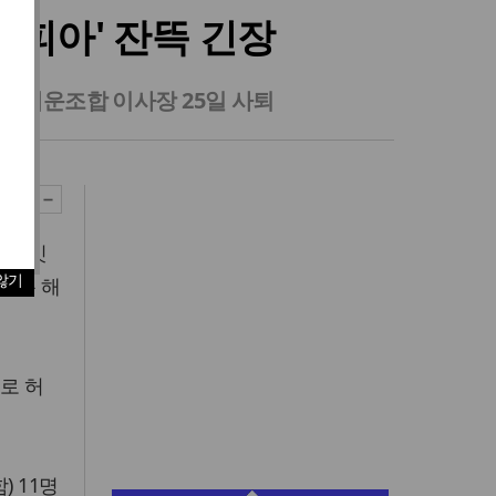
해피아' 잔뜩 긴장
성호 해운조합 이사장 25일 사퇴
이 잇
않기
해온 해
로 허
 11명