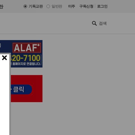
|
란
기독교판
일반판
미주
구독신청
로그인
×