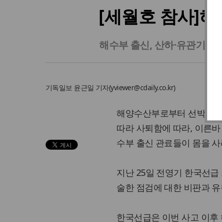
[세월호 참사]해
해수부 출신, 산하·유관기관 1
기독일보
윤근일 기자
(
yviewer@cdaily.co.kr
)
해양수산부로부터 선박 안전
따라 사퇴함에 따라, 이른바
수부 출신 관료들이 몸을 사
지난 25일 전영기 한국선급
술한 점검에 대한 비판과 유
한국선급은 이번 사고 이후 