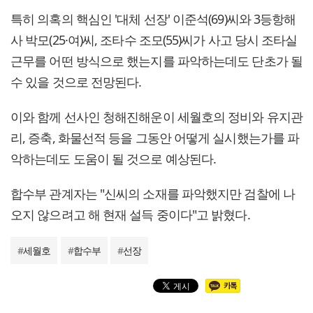
특히 의혹의 핵심인 '대체 선장' 이준석(69)씨와 3등항해
사 박모(25·여)씨, 조타수 조모(55)씨가 사고 당시 조타실
근무를 어떤 방식으로 했는지를 파악하는데도 단초가 될
수 있을 것으로 전망된다.
이와 함께 선사인 청해진해운이 세월호의 정비와 유지관
리, 증축, 화물선적 등을 그동안 어떻게 실시했는가를 파
악하는데도 도움이 될 것으로 예상된다.
합수부 관계자는 "신씨의 소재를 파악했지만 검찰에 나
오지 않으려고 해 현재 설득 중이다"고 밝혔다.
#
세월호
#
합수부
#
선장