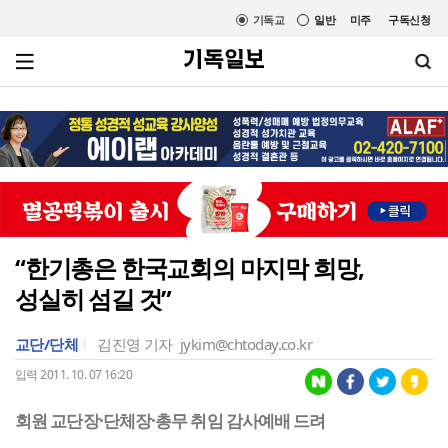
기독교
일반
미주
구독신청
“한기총은 한국교회의 마지막 희망,
성실히 섬길 것”
교단/단체
김진영 기자
jykim@chtoday.co.kr
입력 2011. 10. 07 16:20
회원 교단장·단체장·총무 취임 감사예배 드려