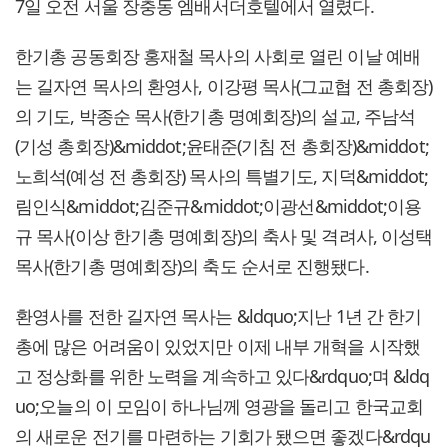
7일 오전 서울 장충동 엠배서더호텔에서 열렸다.
한기총 공동회장 홍재철 목사의 사회로 열린 이날 예배
는 길자연 목사의 환영사, 이강평 목사(그교협 전 총회장)
의 기도, 박종순 목사(한기총 명예회장)의 설교, 주남석
(기성 총회장)&middot;윤태준(기침 전 총회장)&middot;
노희석(예성 전 총회장) 목사의 특별기도, 지덕&middot;
림인식&middot;김준규&middot;이광선&middot;이용
규 목사(이상 한기총 명예회장)의 축사 및 격려사, 이성택
목사(한기총 명예회장)의 축도 순서로 진행됐다.
환영사를 전한 길자연 목사는 &ldquo;지난 1년 간 한기
총에 많은 어려움이 있었지만 이제 내부 개혁을 시작했
고 정상화를 위한 노력을 계속하고 있다&rdquo;며 &ldq
uo;오늘의 이 모임이 하나님께 영광을 돌리고 한국교회
의 새로운 전기를 마련하는 기회가 됐으면 좋겠다&rdqu