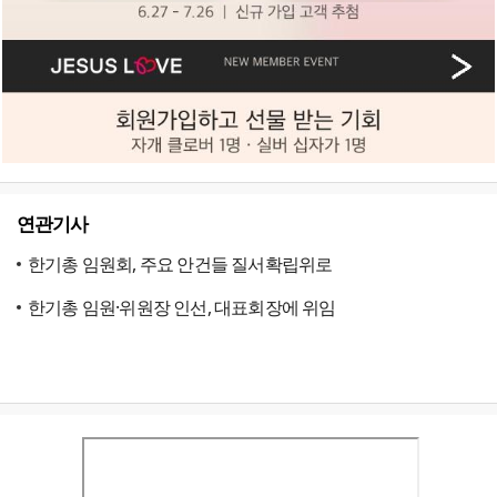
연관기사
한기총 임원회, 주요 안건들 질서확립위로
한기총 임원·위원장 인선, 대표회장에 위임