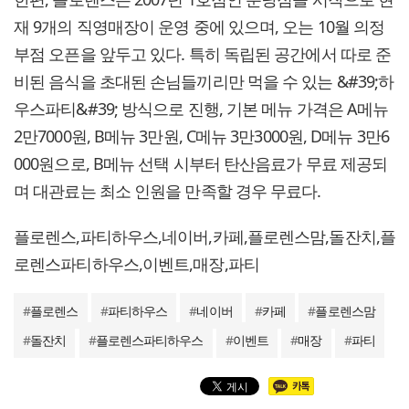
재 9개의 직영매장이 운영 중에 있으며, 오는 10월 의정
부점 오픈을 앞두고 있다. 특히 독립된 공간에서 따로 준
비된 음식을 초대된 손님들끼리만 먹을 수 있는 &#39;하
우스파티&#39; 방식으로 진행, 기본 메뉴 가격은 A메뉴
2만7000원, B메뉴 3만원, C메뉴 3만3000원, D메뉴 3만6
000원으로, B메뉴 선택 시부터 탄산음료가 무료 제공되
며 대관료는 최소 인원을 만족할 경우 무료다.
플로렌스,파티하우스,네이버,카페,플로렌스맘,돌잔치,플
로렌스파티하우스,이벤트,매장,파티
#
플로렌스
#
파티하우스
#
네이버
#
카페
#
플로렌스맘
#
돌잔치
#
플로렌스파티하우스
#
이벤트
#
매장
#
파티