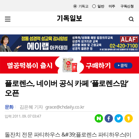
기독교
일반
미주
구독신청
플로렌스, 네이버 공식 카페 ‘플로렌스맘’
오픈
문화
김은혜 기자
grace@chdaily.co.kr
입력 2011. 09. 07 03:47
돌잔치 전문 파티하우스 &#39;플로렌스 파티하우스(이