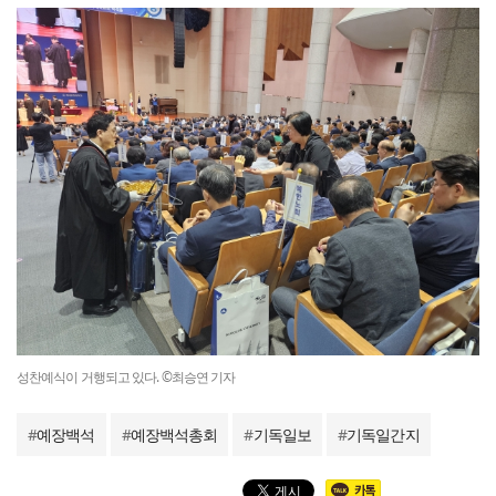
성찬예식이 거행되고 있다. ©최승연 기자
#
예장백석
#
예장백석총회
#
기독일보
#
기독일간지