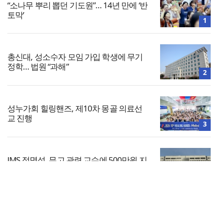
“소나무 뿌리 뽑던 기도원”… 14년 만에 ‘반
토막’
1
총신대, 성소수자 모임 가입 학생에 무기
정학… 법원 “과해”
2
성누가회 힐링핸즈, 제10차 몽골 의료선
교 진행
3
JMS 정명석, 무고 관련 교수에 500만원 지
급 불응
4
전체보기
“광복절 맞아 자유 지키고 다음세대 위해