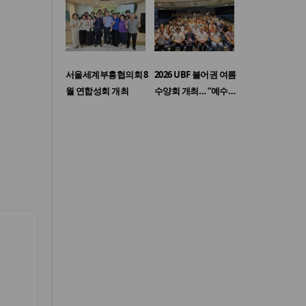
서울세계부흥협의회 8
2026 UBF 불어권 여름
월 연합성회 개최
수양회 개최… “예수…