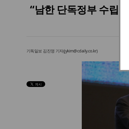
“남한 단독정부 수립으
기독일보
김진영 기자
(
jykim@cdaily.co.kr
)