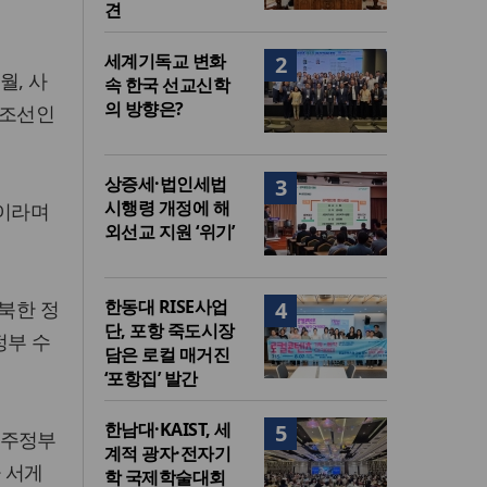
견
세계기독교 변화
2
월, 사
속 한국 선교신학
의 방향은?
북조선인
상증세·법인세법
3
시행령 개정에 해
”이라며
외선교 지원 ‘위기’
한동대 RISE사업
북한 정
4
단, 포항 죽도시장
정부 수
담은 로컬 매거진
‘포항집’ 발간
한남대·KAIST, 세
5
민주정부
계적 광자·전자기
 서게
학 국제학술대회