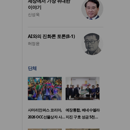
세상에서 가장 위대한
이야기
신성욱
AI와의 진화론 토론(8-1)
허정윤
단체
사마리안퍼스 코리아,
예장통합, 베네수엘라
2026 OCC선물상자 사…
지진 구호 성금 5천…