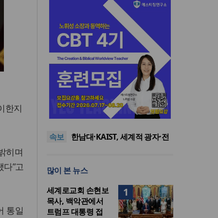
느헤미야 연합기도회, ‘왕의 기
맞이한지
도’로 나라·한국교회·다음세대
세기총 “자유를 지키며 하나 된
위해 합심
희망의 미래를 향하여”
한동대 RISE사업단, 포항 죽도
속보
시장 담은 로컬 매거진 ‘포항집’
한남대·KAIST, 세계적 광자·전
발간
자기학 국제학술대회 ‘PIERS’
세계기독교 변화 속 한국 선교
 밝히며
대전 유치
신학의 방향은?
느헤미야 연합기도회, ‘왕의 기
됐다”고
많이 본 뉴스
도’로 나라·한국교회·다음세대
세기총 “자유를 지키며 하나 된
위해 합심
희망의 미래를 향하여”
세계로교회 손현보
1
목사, 백악관에서
어 통일
트럼프 대통령 접