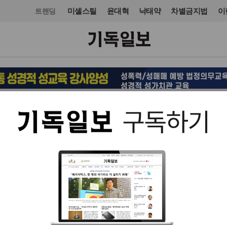
미셸스틸
윤대혁
낙태약
차별금지법
이
트랜딩
교단/단체
교단
입력 2025. 08. 08 12:13