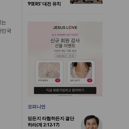
‘PIERS’ 대전 유치
없는
한민국
오피니언
믿든지 타협하든지 결단
하라(계 2:12-17)