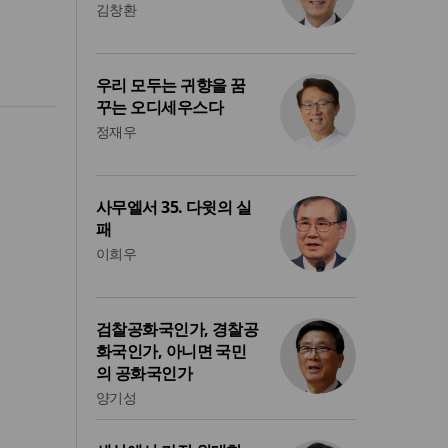
김창환
우리 모두는 귀향을 꿈
꾸는 오디세우스다
정재우
사무엘서 35. 다윗의 실
패
이희우
검찰공화국인가, 경찰공
화국인가, 아니면 국민
의 공화국인가
양기성