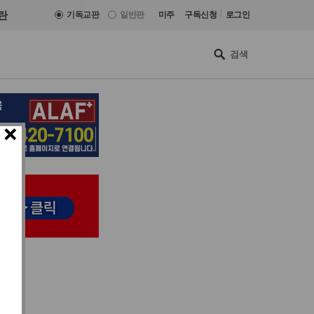
|
란
기독교판
일반판
미주
구독신청
로그인
×