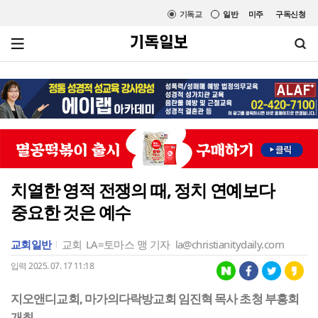
기독교
일반
미주
구독신청
치열한 영적 전쟁의 때, 정치 연예보다
중요한 것은 예수
교회일반
교회
LA=토마스 맹 기자
la@christianitydaily.com
입력 2025. 07. 17 11:18
지오앤디교회, 마가의다락방교회 임진혁 목사 초청 부흥회
개최