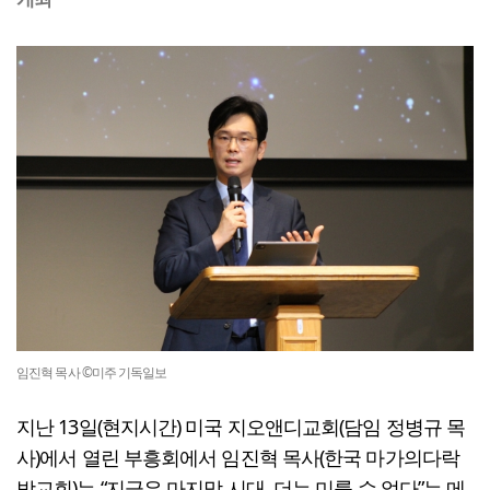
임진혁 목사 ©미주 기독일보
지난 13일(현지시간) 미국 지오앤디교회(담임 정병규 목
사)에서 열린 부흥회에서 임진혁 목사(한국 마가의다락
방교회)는 “지금은 마지막 시대, 더는 미룰 수 없다”는 메