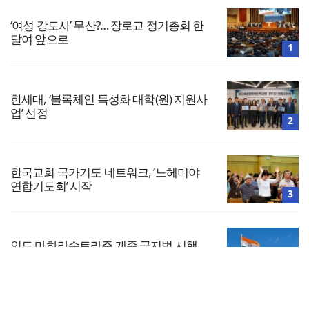
‘여성 강도사’ 무산?… 장로교 정기총회 한
달여 앞으로
1
한세대, ‘블록체인 특성화 대학(원) 지원사
업’ 선정
2
한국교회 국가기도 네트워크, ‘느헤미야
연합기도회’ 시작
3
인도 마하라슈트라주 개종 금지법 시행…
기독교계 강력 반발
4
전체보기