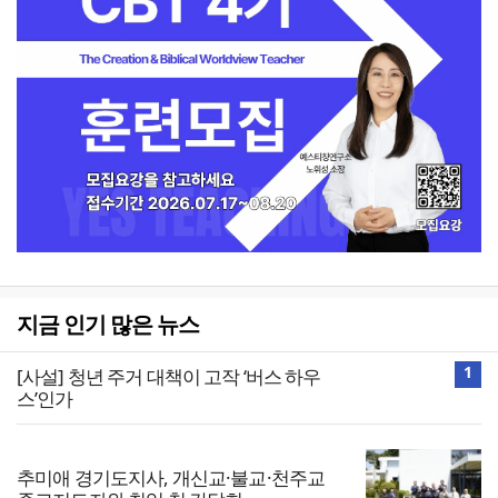
지금 인기 많은 뉴스
1
[사설] 청년 주거 대책이 고작 ‘버스 하우
스’인가
추미애 경기도지사, 개신교·불교·천주교