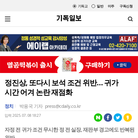
기독교
일반
미주
구독신청
정진상, 또다시 보석 조건 위반… 귀가
시간 어겨 논란 재점화
정치
박용국 기자
press@cdaily.co.kr
입력 2025. 07. 08 18:27
자정 전 귀가 조건 무시한 정 전 실장, 재판부 경고에도 반복된
위반