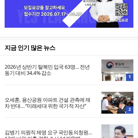
지금 인기 많은 뉴스
2026년 상반기 탈북민 입국 63명… 전년
동기 대비 34.4% 감소
1
오세훈, 용산공원 아파트 건설 관측에 재
차 반대… “미래세대 위한 국가적 자산”
2
김병기 의원직 제명 요구 국민동의청원…