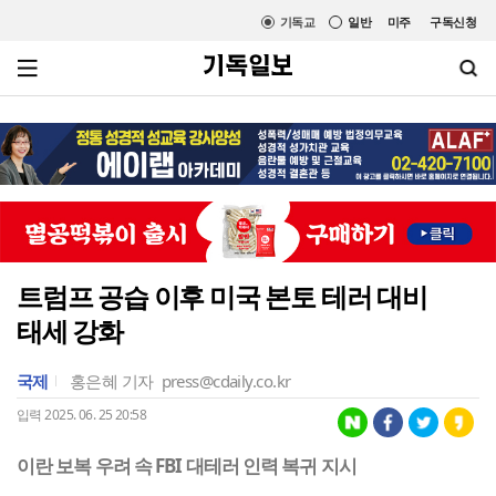
기독교
일반
미주
구독신청
트럼프 공습 이후 미국 본토 테러 대비
태세 강화
국제
홍은혜 기자
press@cdaily.co.kr
입력 2025. 06. 25 20:58
이란 보복 우려 속 FBI 대테러 인력 복귀 지시