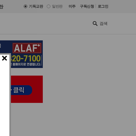
|
란
기독교판
일반판
미주
구독신청
로그인
×