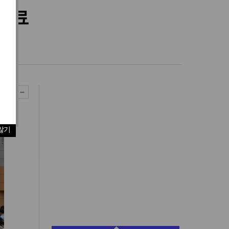
 성료
 가져
않기