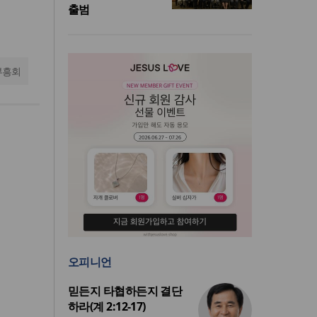
출범
부흥회
오피니언
믿든지 타협하든지 결단
하라(계 2:12-17)