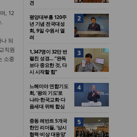
견
, 12
평양대부흥 120주
2
.
년 기념 전국대성
회, 9일 수원서 열
려
하나 되
 교직원
1,347명이 32만 번
3
는 소중
펼친 성경… “완독
보다 중요한 것, 다
시 시작할 힘”
느헤미야 연합기도
4
회, ‘왕의 기도’로
나라·한국교회·다
음세대 위해 합심
중동 레반트 5개국
5
한인 리더들, ‘상시
협력·비상 대응망’