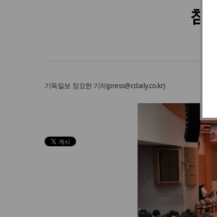
침신
‘오
기독일보
장요한 기자
(
press@cdaily.co.kr
)