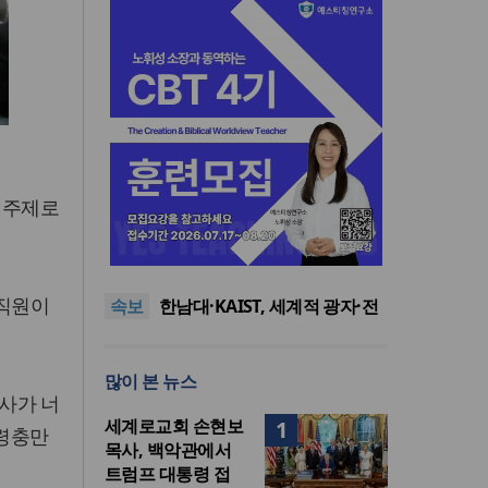
 주제로
느헤미야 연합기도회, ‘왕의 기
도’로 나라·한국교회·다음세대
세기총 “자유를 지키며 하나 된
위해 합심
희망의 미래를 향하여”
한동대 RISE사업단, 포항 죽도
교직원이
속보
시장 담은 로컬 매거진 ‘포항집’
한남대·KAIST, 세계적 광자·전
발간
자기학 국제학술대회 ‘PIERS’
세계기독교 변화 속 한국 선교
대전 유치
신학의 방향은?
느헤미야 연합기도회, ‘왕의 기
많이 본 뉴스
도’로 나라·한국교회·다음세대
세기총 “자유를 지키며 하나 된
혜사가 너
위해 합심
희망의 미래를 향하여”
세계로교회 손현보
1
‘성령충만
목사, 백악관에서
트럼프 대통령 접