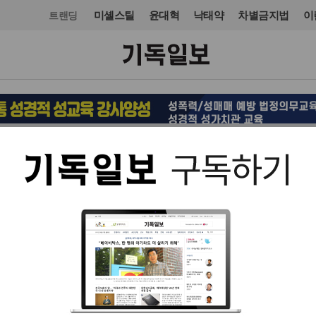
미셸스틸
윤대혁
낙태약
차별금지법
이
트랜딩
목회·신학
신학
입력 2025. 03. 26 17:18