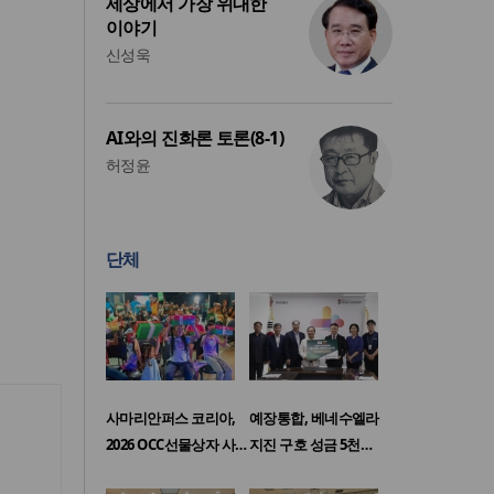
세상에서 가장 위대한
이야기
신성욱
AI와의 진화론 토론(8-1)
허정윤
단체
사마리안퍼스 코리아,
예장통합, 베네수엘라
2026 OCC선물상자 사…
지진 구호 성금 5천…