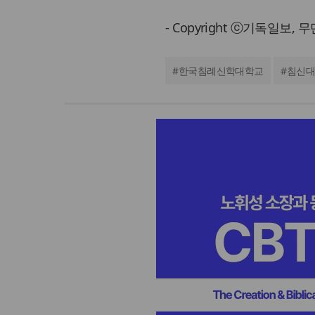
- Copyright ⓒ기독일보,
#
한국침례신학대학교
#
침신대