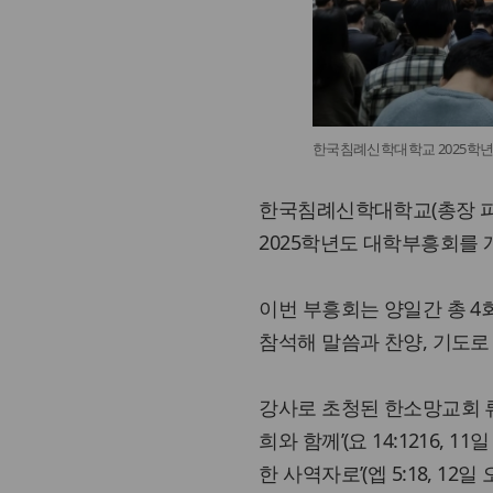
한국침례신학대학교 2025학년
한국침례신학대학교(총장 피영
2025학년도 대학부흥회를 
이번 부흥회는 양일간 총 4
참석해 말씀과 찬양, 기도로
강사로 초청된 한소망교회 류영모
희와 함께’(요 14:1216, 1
한 사역자로’(엡 5:18, 12