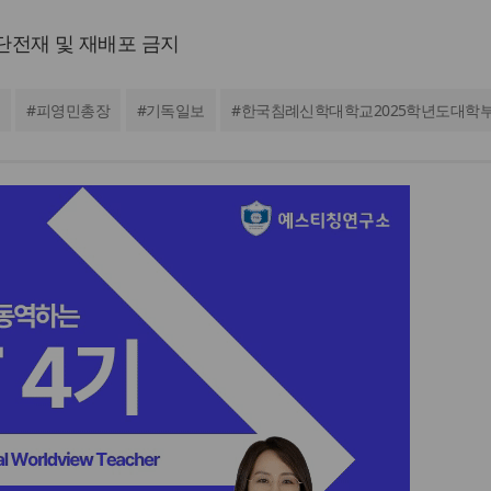
 무단전재 및 재배포 금지
#
피영민총장
#
기독일보
#
한국침례신학대학교2025학년도대학