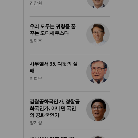
김창환
우리 모두는 귀향을 꿈
꾸는 오디세우스다
정재우
사무엘서 35. 다윗의 실
패
이희우
검찰공화국인가, 경찰공
화국인가, 아니면 국민
의 공화국인가
양기성