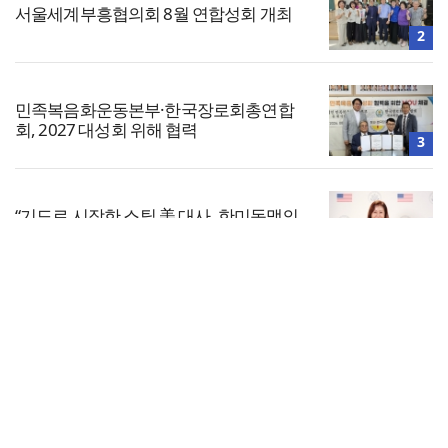
서울세계부흥협의회 8월 연합성회 개최
2
민족복음화운동본부·한국장로회총연합
회, 2027 대성회 위해 협력
3
“기도로 시작한 스틸 美 대사, 한미동맹의
가교 되어주길”
4
전체보기
한기연 “전쟁을 부르는 정책을 중단하라”
교회일반
5
교회
교회언론
회사소개
개인정보처리방침
PC버전