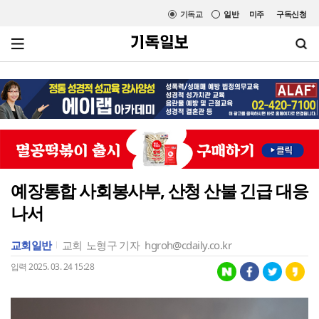
기독교
일반
미주
구독신청
예장통합 사회봉사부, 산청 산불 긴급 대응
나서
교회일반
교회
노형구 기자
hgroh@cdaily.co.kr
입력 2025. 03. 24 15:28