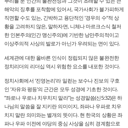
뿌리를 둔 인간의 불완전성과 그것이 초래할 수 있는 큰
해악의 징후를 포착함에 있어서, 국가사회가 블가피하게
직면할 수도 있는, 긴박하고 용단적인 '경우의 수"적 상
황을 고려하지 않은, 말하자면, 니체나 마르크스식 철저
한 인본주의(인간 맹신주의)에 기반한 낭만주의적이고
이상주의적 사상의 발로가 아닌가 우려되는 면이 있다.
세계관에 대한 올바른 인식이 정립되지 않은 불완전한
정치리더의 리더십 역시 위험한 요소를 내포한 것이다.
정치사회에서 '진영논리'라 일컫는 보수나 진보의 구호
인 '자유와 평등'의 근간은 모두 성경에 기초한 것이다.
“좌로나 우로나 치우치지 말라”는 성경말씀(신5:32)은 하
나님의 말씀을 잘 지키란 의미이지, 좌파나 우파로 치우
치지 말란 의미와는 별개의 뜻이다. 현 한국의 상황은 좌
파나 우파 이전에 야당의 중심 사상을 심히 경계함으로