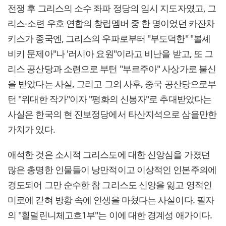
전쟁 후 그리스의 소수 좌파 정당의 임시 지도자였고, 그
리스-소련 우호 연합의 창립멤버 중 한 명이었던 카잔차
키스가 종국엔, 그리스의 우파로부터 "부도덕한" "볼셰
비키 문제아"나 '러시아 요원"이라고 비난을 받고, 또 그
리스 공산당과 소련으로 부턴 "부르주아" 사상가로 불신
을 받았다는 사실, 그리고 그의 사후, 중국 공산당으로부
턴 "위대한 작가"이자 "평화의 신봉자"로 추대받았다는
사실은 한국의 현 진보정당에서 타산지석으로 삼을만한
가치가 있다.
애석한 것은 소시적 그리스도에 대한 신앙심을 가졌던
많은 총명한 인물들이 낭만적이고 이상적인 인본주의에
경도되어 그만 순수한 참 그리스도 신앙을 잃고 영적인
미로에 갇혀 방황 속에 인생을 마쳤다는 사실이다. 필자
의 "횔덜린니체고흐1부"는 이에 대한 경계성 애가이다.