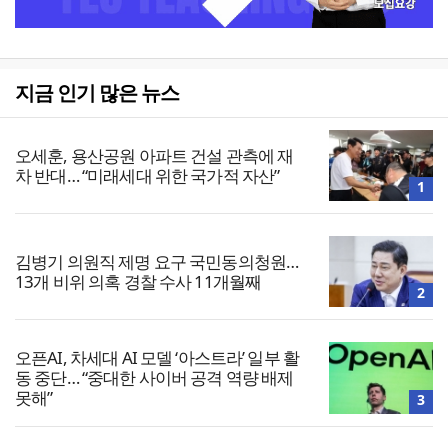
지금 인기 많은 뉴스
오세훈, 용산공원 아파트 건설 관측에 재
차 반대… “미래세대 위한 국가적 자산”
1
김병기 의원직 제명 요구 국민동의청원…
13개 비위 의혹 경찰 수사 11개월째
2
오픈AI, 차세대 AI 모델 ‘아스트라’ 일부 활
동 중단… “중대한 사이버 공격 역량 배제
못해”
3