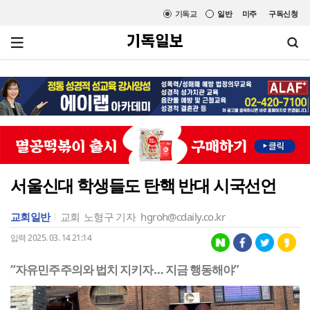
기독교
일반
미주
구독신청
서울신대 학생들도 탄핵 반대 시국선언
교회일반
교회
노형구 기자
hgroh@cdaily.co.kr
입력 2025. 03. 14 21:14
“자유민주주의와 법치 지키자… 지금 행동해야”