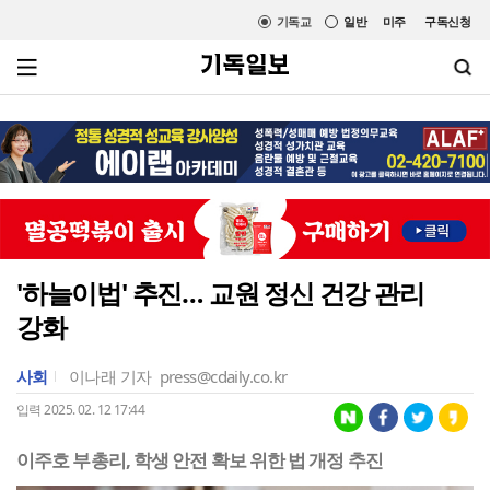
기독교
일반
미주
구독신청
'하늘이법' 추진… 교원 정신 건강 관리
강화
사회
이나래 기자
press@cdaily.co.kr
입력 2025. 02. 12 17:44
이주호 부총리, 학생 안전 확보 위한 법 개정 추진