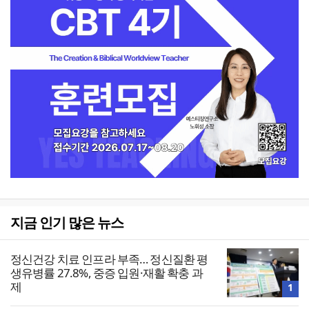
지금 인기 많은 뉴스
정신건강 치료 인프라 부족… 정신질환 평
생유병률 27.8%, 중증 입원·재활 확충 과
제
1