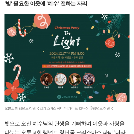
'빛' 필요한 이웃에 '예수' 전하는 자리
오륜교회 램넌트 청년국 크리스마스 파티 ‘더라이트’ 초대장. ©램넌트 청년국
빛으로 오신 예수님의 탄생을 기뻐하며 이웃과 사랑을
나누는 오륜교회 램넌트 청년국 크리스마스 파티 '더라