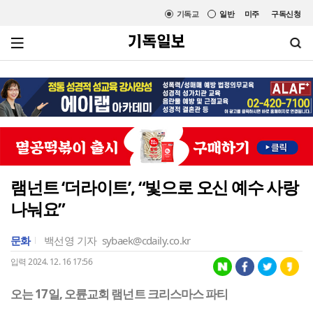
기독교
일반
미주
구독신청
램넌트 ‘더라이트’, “빛으로 오신 예수 사랑
나눠요”
문화
백선영 기자
sybaek@cdaily.co.kr
입력 2024. 12. 16 17:56
오는 17일, 오륜교회 램넌트 크리스마스 파티