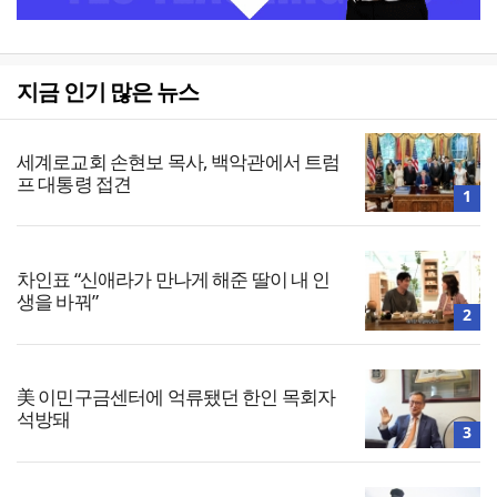
지금 인기 많은 뉴스
세계로교회 손현보 목사, 백악관에서 트럼
프 대통령 접견
1
차인표 “신애라가 만나게 해준 딸이 내 인
생을 바꿔”
2
美 이민구금센터에 억류됐던 한인 목회자
석방돼
3