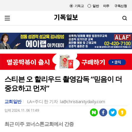
기독교
일반
미주
구독신청
스티븐 오 할리우드 촬영감독 “믿음이 더
중요하고 먼저”
교회일반
LA=주디 한 기자
la@christianitydaily.com
입력 2024. 11. 06 11:49
최근 미주 코너스톤교회에서 간증