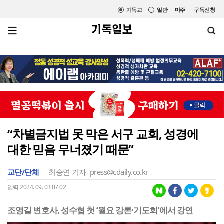
기독교
일반
미주
구독신청
“차별금지법 못 막은 서구 교회, 성경에
대한 믿음 무너졌기 때문”
교단/단체
최승연 기자
press@cdaily.co.kr
입력 2024. 09. 03 07:02
조영길 변호사, 성수협 첫 ‘월요 강론·기도회’에서 강연