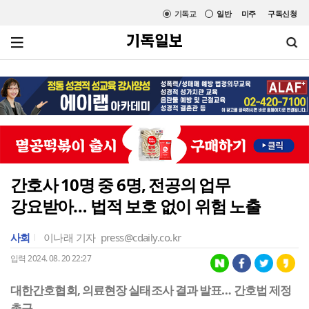
기독교
일반
미주
구독신청
간호사 10명 중 6명, 전공의 업무
강요받아… 법적 보호 없이 위험 노출
사회
이나래 기자
press@cdaily.co.kr
입력 2024. 08. 20 22:27
대한간호협회, 의료현장 실태조사 결과 발표… 간호법 제정
촉구