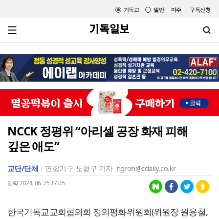
기독교
일반
미주
구독신청
NCCK 정평위 “아리셀 공장 화재 피해
깊은 애도”
교단/단체
연합기구
노형구 기자
hgroh@cdaily.co.kr
입력 2024. 06. 25 17:05
한국기독교교회협의회 정의평화위원회(위원장 원용철,