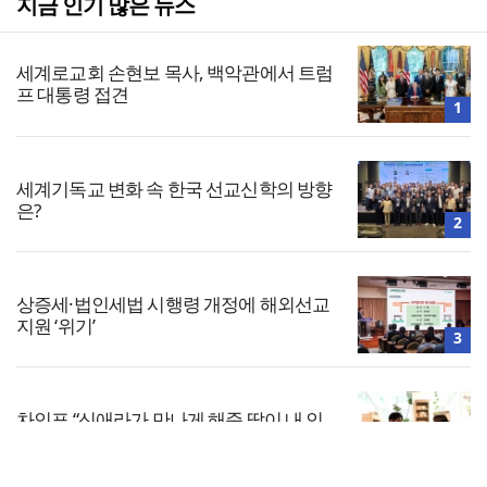
지금 인기 많은 뉴스
세계로교회 손현보 목사, 백악관에서 트럼
프 대통령 접견
1
세계기독교 변화 속 한국 선교신학의 방향
은?
2
상증세·법인세법 시행령 개정에 해외선교
지원 ‘위기’
3
차인표 “신애라가 만나게 해준 딸이 내 인
생을 바꿔”
4