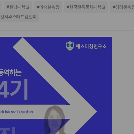
#
한남대학교
#
이승철총장
#
한국전통문화대학교
#
강경환총
-컬쳐와스타트업밸리