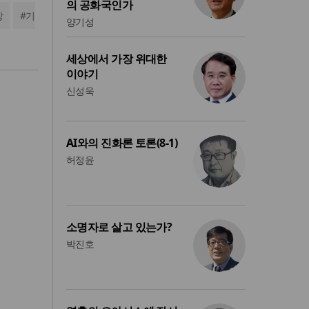
의 공화국인가
장
#
기
양기성
세상에서 가장 위대한
이야기
신성욱
AI와의 진화론 토론(8-1)
허정윤
소명자로 살고 있는가?
박진호