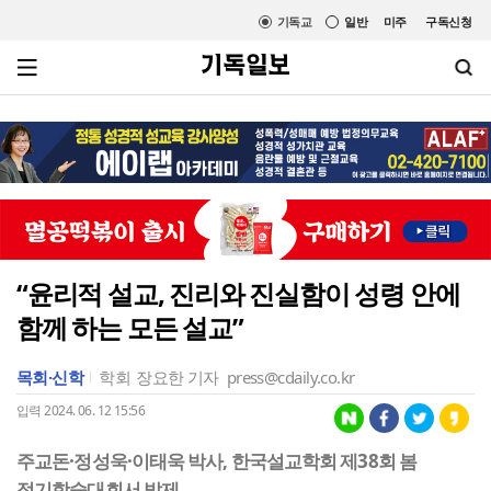
기독교
일반
미주
구독신청
“윤리적 설교, 진리와 진실함이 성령 안에
함께 하는 모든 설교”
목회·신학
학회
장요한 기자
press@cdaily.co.kr
입력 2024. 06. 12 15:56
주교돈·정성욱·이태욱 박사, 한국설교학회 제38회 봄
정기학술대회서 발제