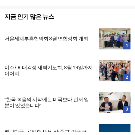
지금 인기 많은 뉴스
서울세계부흥협의회 8월 연합성회 개최
1
미주 OC대각성 새벽기도회, 8월 19일까지
이어져
2
“한국 복음의 시작에는 미국보다 먼저 일
본이 있었습니다”
3
캐나다군, 공적 행사서 '신·종교' 언급 금