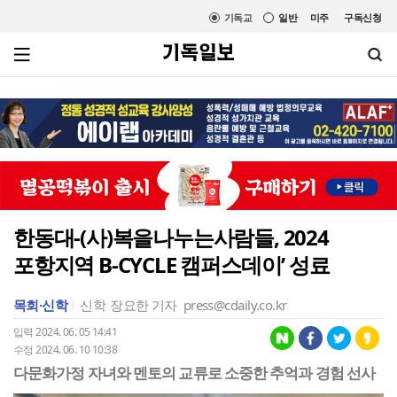
기독교
일반
미주
구독신청
한동대-(사)복을나누는사람들, 2024
포항지역 B-CYCLE 캠퍼스데이’ 성료
목회·신학
신학
장요한 기자
press@cdaily.co.kr
입력 2024. 06. 05 14:41
수정 2024. 06. 10 10:38
다문화가정 자녀와 멘토의 교류로 소중한 추억과 경험 선사