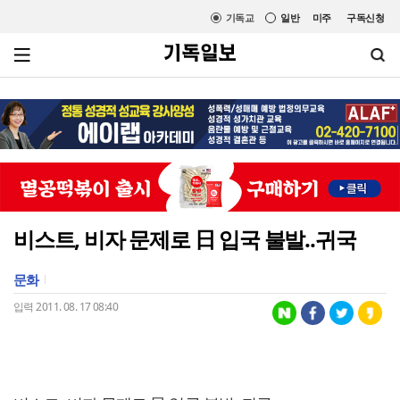
기독교
일반
미주
구독신청
비스트, 비자 문제로 日 입국 불발..귀국
문화
입력 2011. 08. 17 08:40