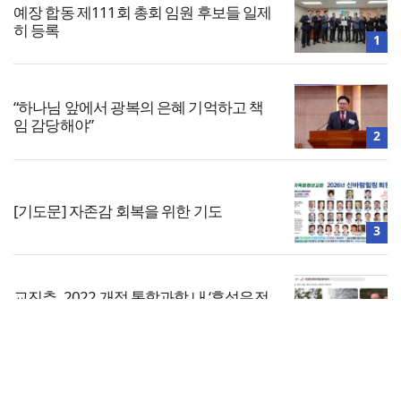
예장 합동 제111회 총회 임원 후보들 일제
히 등록
1
“하나님 앞에서 광복의 은혜 기억하고 책
임 감당해야”
2
[기도문] 자존감 회복을 위한 기도
3
교진추, 2022 개정 통합과학 내 ‘후성유전
해석 가능성’ 관련 청원
4
전체보기
예장통합, 베네수엘라 지진 구호 성금 5천