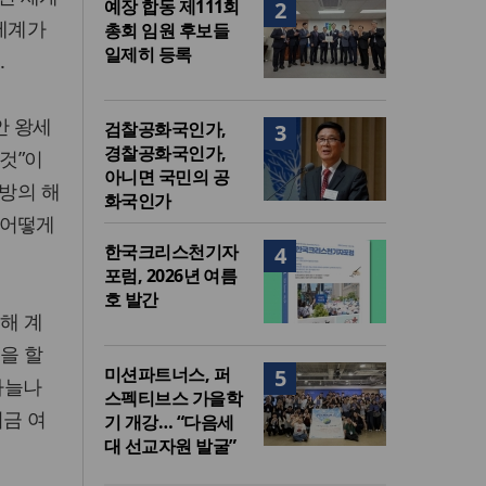
예장 합동 제111회
2
 세계가
총회 임원 후보들
일제히 등록
.
안 왕세
검찰공화국인가,
3
경찰공화국인가,
것”이
아니면 국민의 공
연방의 해
화국인가
 어떻게
한국크리스천기자
4
포럼, 2026년 여름
호 발간
해 계
엇을 할
미션파트너스, 퍼
5
하늘나
스펙티브스 가을학
지금 여
기 개강… “다음세
대 선교자원 발굴”