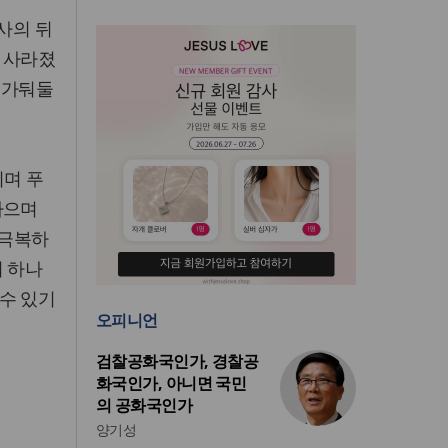
사의 뒤
 사라졌
 가둬둘
시며 푸
나으며
 극복하
이 하나
수 있기
오피니언
검찰공화국인가, 경찰공
화국인가, 아니면 국민
의 공화국인가
양기성