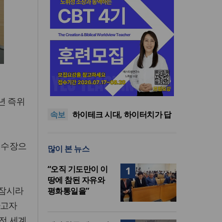
사랑과 공의로 열리는 하나님
나라의 회복 원리
어쿠스틱 피아노 찬송가 시리
년 즉위
즈의 새 앨범 발매
미션파트너스, 퍼스펙티브스
속보
가을학기 개강… “다음세대 선
하이테크 시대, 하이터치가 답
교자원 발굴”
이다
한국크리스천기자포럼, 2026
년 여름호 발간
사랑과 공의로 열리는 하나님
 수장으
많이 본 뉴스
나라의 회복 원리
어쿠스틱 피아노 찬송가 시리
즈의 새 앨범 발매
“오직 기도만이 이
1
땅에 참된 자유와
 잠시라
평화통일을”
하고자
전 세계