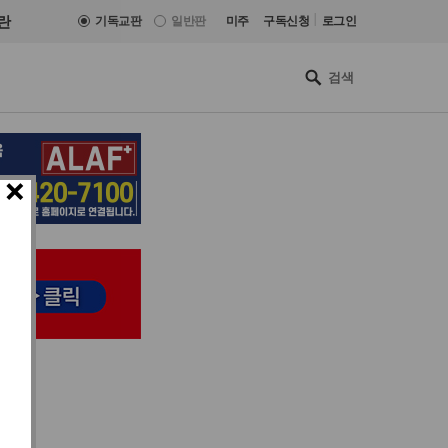
|
란
기독교판
일반판
미주
구독신청
로그인
×