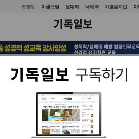
미셸스틸
윤대혁
낙태약
차별금지법
이
트랜딩
목회·신학
입력 2022. 09. 20 18:53