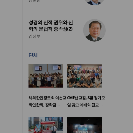
성경의 신적 권위와 신
학의 문법적 종속성(2)
김정부
단체
해외한인장로회 여선교
CMF선교원, 8월 정기모
회연합회, 장학금 …
임 갖고 예배와 친교 …