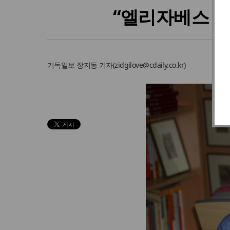
“엘리자베스 2
기독일보
장지동 기자
(
zidgilove@cdaily.co.kr
)