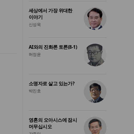
세상에서 가장 위대한
이야기
신성욱
AI와의 진화론 토론(8-1)
허정윤
소명자로 살고 있는가?
박진호
영혼의 오아시스에 잠시
머무십시오
강준민