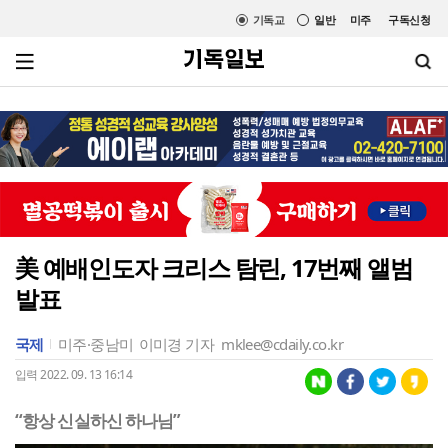
기독교
일반
미주
구독신청
美 예배인도자 크리스 탐린, 17번째 앨범
발표
국제
미주·중남미
이미경 기자
mklee@cdaily.co.kr
입력 2022. 09. 13 16:14
“항상 신실하신 하나님”