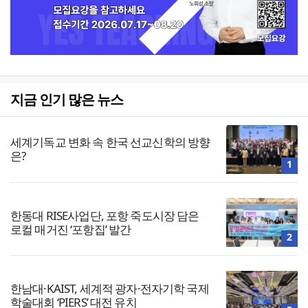
지금 인기 많은 뉴스
세계기독교 변화 속 한국 선교신학의 방향
은?
1
한동대 RISE사업단, 포항 죽도시장 담은
로컬 매거진 ‘포항집’ 발간
2
한남대·KAIST, 세계적 광자·전자기학 국제
학술대회 ‘PIERS’ 대전 유치