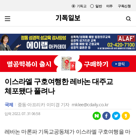
기독교
일반
미주
구독신청
이스라엘 구호여행한 레바논 대주교
체포됐다 풀려나
국제
중동·아프리카
이미경 기자
mklee@cdaily.co.kr
입력 2022. 07. 31 06:58
레바논 마론파 기독교공동체가 이스라엘 구호여행을 마