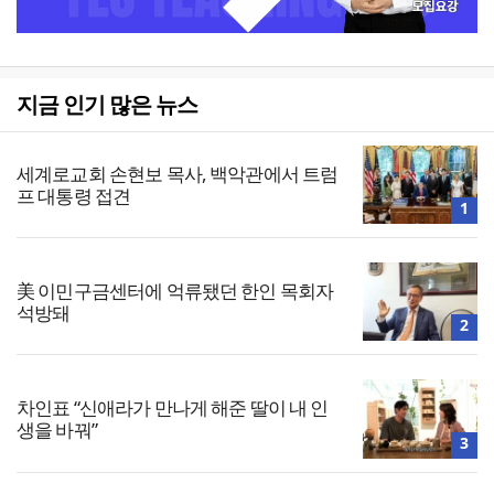
지금 인기 많은 뉴스
세계로교회 손현보 목사, 백악관에서 트럼
프 대통령 접견
1
美 이민구금센터에 억류됐던 한인 목회자
석방돼
2
차인표 “신애라가 만나게 해준 딸이 내 인
생을 바꿔”
3