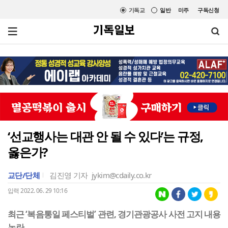
기독교
일반
미주
구독신청
‘선교행사는 대관 안 될 수 있다’는 규정,
옳은가?
교단/단체
김진영 기자
jykim@cdaily.co.kr
입력 2022. 06. 29 10:16
최근 ‘복음통일 페스티벌’ 관련, 경기관광공사 사전 고지 내용
논란