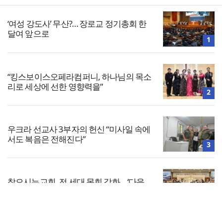
‘여성 강도사’ 무산?… 장로교 정기총회 한
달여 앞으로
1
“킹스보이스오페라컴퍼니, 하나님의 목소
리로 세상에 선한 영향력을”
2
우크라 선교사 3부자의 헌신 “미사일 속에
서도 복음은 전해진다”
3
찾으시는교회, 전 세대 목회 강화… ‘다음
세대 넘어 모든 세대로’
4
전체보기