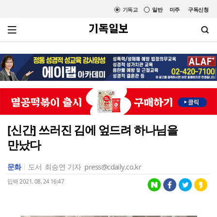
기독교
일반
미주
구독신청
[신간] 쓰러진 김에 엎드려 하나님을
만났다
문화
도서
최승연 기자
press@cdaily.co.kr
입력 2021. 08. 24 16:47