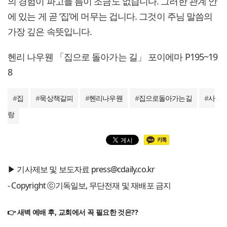
의 경험이 파고들 틈이 조금도 없습니다. 그러한 관계 안
에 있는 게 곧 ‘집’에 머무는 겁니다. 그것이 주님 말씀의
가장 깊은 속뜻입니다.
헨리 나우웬 「집으로 돌아가는 길」 포이에마 P195~19
8
#
집
#
묵상책갈피
#
헨리나우웬
#
집으로돌아가는길
#
사
랑
▶ 기사제보 및 보도자료 press@cdaily.co.kr
- Copyright ⓒ기독일보, 무단전재 및 재배포 금지
👉 새벽 예배 후, 교회에서 꼭 필요한 것은??