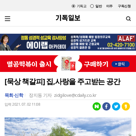
기독교
일반
미주
구독신청
[묵상 책갈피] 집,사랑을 주고받는 공간
목회·신학
장지동 기자
zidgilove@cdaily.co.kr
입력 2021. 07. 02 11:08