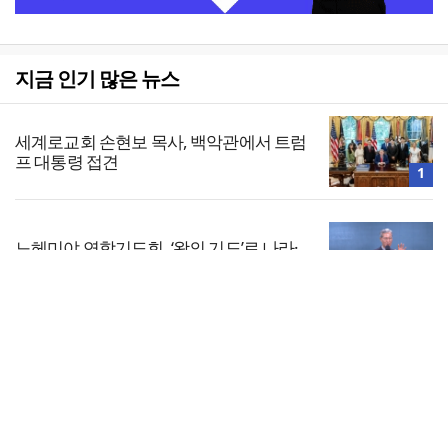
지금 인기 많은 뉴스
세계로교회 손현보 목사, 백악관에서 트럼
프 대통령 접견
1
느헤미야 연합기도회, ‘왕의 기도’로 나라·
한국교회·다음세대 위해 합심
2
전체보기
1,347명이 32만 번 펼친 성경… “완독보다
중요한 것, 다시 시작할 힘”
교회일반
3
교회