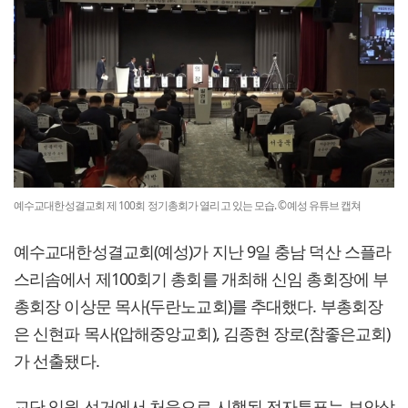
예수교대한성결교회 제 100회 정기총회가 열리고 있는 모습. ©예성 유튜브 캡쳐
예수교대한성결교회(예성)가 지난 9일 충남 덕산 스플라
스리솜에서 제100회기 총회를 개최해 신임 총회장에 부
총회장 이상문 목사(두란노교회)를 추대했다. 부총회장
은 신현파 목사(압해중앙교회), 김종현 장로(참좋은교회)
가 선출됐다.
교단 임원 선거에서 처음으로 시행된 전자투표는 보안상