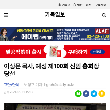
기독교
일반
미주
구독신청
이상문 목사, 예성 제100회 신임 총회장
당선
교단/단체
노형구 기자
hgroh@cdaily.co.kr
입력 2021. 05. 11 15:13