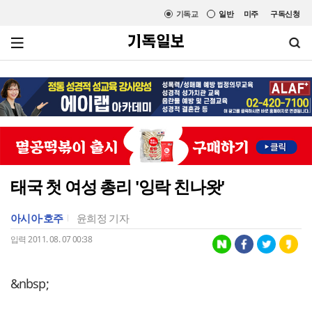
기독교
일반
미주
구독신청
태국 첫 여성 총리 '잉락 친나왓'
아시아·호주
윤희정 기자
입력 2011. 08. 07 00:38
&nbsp;