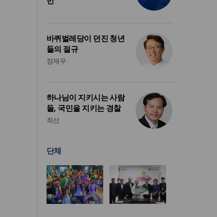
민
바퀴벌레당이 던진 청년
들의 절규
정재우
하나님이 지키시는 사람
들, 국민을 지키는 경찰
최선
단체