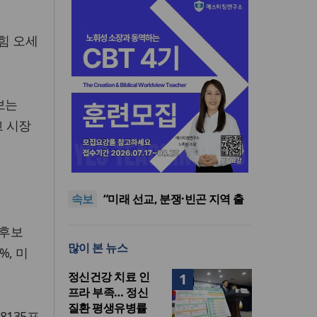
힘 오세
보는
고 시장
[최원호 목사의 영혼의 양식 63]
말씀은 같은데 왜 열매는 다를
美 이민구금센터에 억류됐던
까?
한인 목회자 석방돼
우크라 선교사 3부자의 헌신
속보
“미사일 속에서도 복음은 전해
“미래 선교, 분쟁·빈곤 지역 출
진다”
신이 주도”
인도 마하라슈트라주 개종 금
 후보
지법 시행… 기독교계 강력 반
[최원호 목사의 영혼의 양식 63]
많이 본 뉴스
발
말씀은 같은데 왜 열매는 다를
美 이민구금센터에 억류됐던
%, 미
까?
한인 목회자 석방돼
정신건강 치료 인
1
프라 부족… 정신
질환 평생유병률
8135표