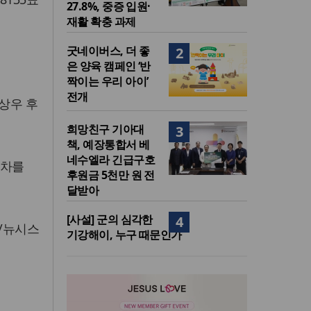
27.8%, 중증 입원·
재활 확충 과제
굿네이버스, 더 좋
2
은 양육 캠페인 ‘반
짝이는 우리 아이’
전개
손상우 후
희망친구 기아대
3
책, 예장통합서 베
네수엘라 긴급구호
절차를
후원금 5천만 원 전
달받아
[사설] 군의 심각한
4
/뉴시스
기강해이, 누구 때문인가