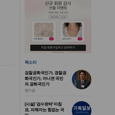
목소리
검찰공화국인가, 경찰공
화국인가, 아니면 국민
의 공화국인가
양기성
[사설] ‘검수완박’ 마침
표, 피해자는 힘없는 국