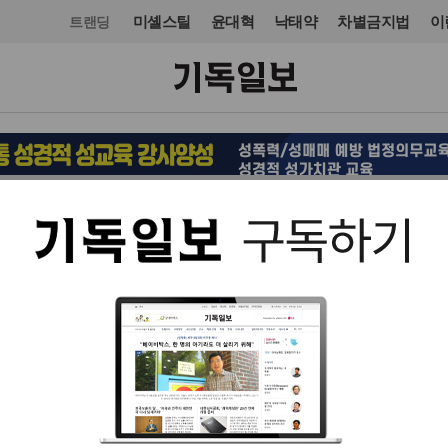
미셸스틸
윤대혁
낙태약
차별금지법
이
트랜딩
정치
정치일반
입력 2021. 04. 08 06:41