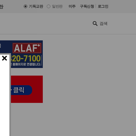
|
란
기독교판
일반판
미주
구독신청
로그인
×