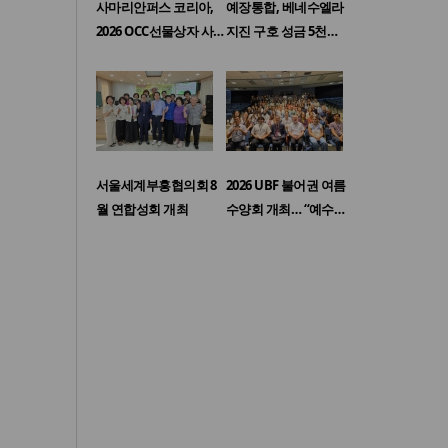
사마리안퍼스 코리아,
예장통합, 베네수엘라
2026 OCC선물상자 사…
지진 구호 성금 5천…
서울세계부흥협의회 8
2026 UBF 불어권 여름
월 연합성회 개최
수양회 개최… “예수…