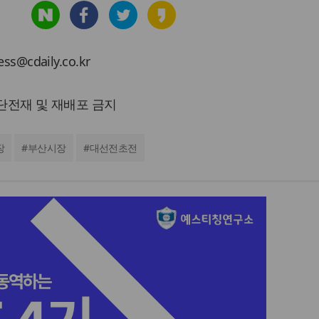
cdaily.co.kr
 무단전재 및 재배포 금지
장
#
부산시장
#
대선전초전