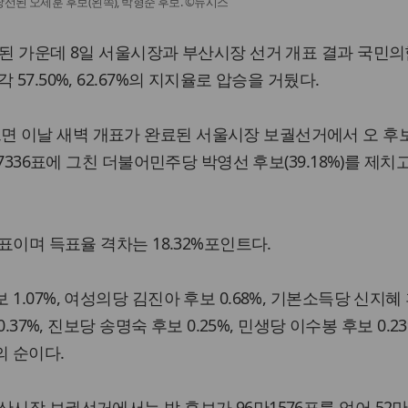
된 오세훈 후보(왼쪽), 박형준 후보. ©뉴시스
감된 가운데 8일 서울시장과 부산시장 선거 개표 결과 국민의
57.50%, 62.67%의 지지율로 압승을 거뒀다.
 이날 새벽 개표가 완료된 서울시장 보궐선거에서 오 후
만7336표에 그친 더불어민주당 박영선 후보(39.18%)를 제치
2표이며 득표율 격차는 18.32%포인트다.
1.07%, 여성의당 김진아 후보 0.68%, 기본소득당 신지혜
0.37%, 진보당 송명숙 후보 0.25%, 민생당 이수봉 후보 0.23
의 순이다.
시장 보궐선거에서는 박 후보가 96만1576표를 얻어 52만