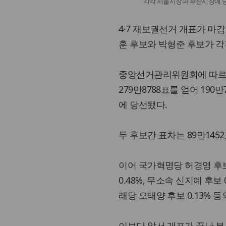
각각 서울시장과 부산시장에 당선
4·7 재보궐선거 개표가 마
훈 후보와 박형준 후보가 각각 
중앙선거관리위원회에 따르면
279만8788표를 얻어 190
에 당선됐다.
두 후보간 표차는 89만145
이어 국가혁명당 허경영 후보 
0.48%, 무소속 신지예 후보 
래당 오태양 후보 0.13% 등
이보다 앞서 개표가 끝난 부산