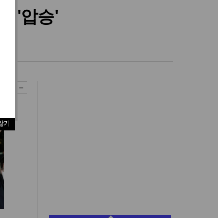
% '압승'
않기