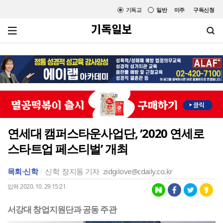
기독교
일반
미주
구독신청
연세대 캠퍼스타운사업단, ‘2020 연세로
스타트업 페스티벌’ 개최
목회·신학
신학
장지동 기자
zidgilove@cdaily.co.kr
입력 2020. 10. 29 15:21
서강대 창업지원단과 공동 주관