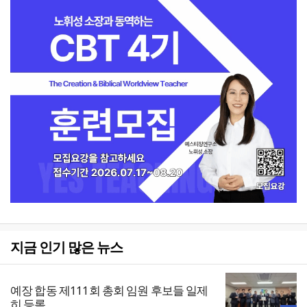
지금 인기 많은 뉴스
예장 합동 제111회 총회 임원 후보들 일제
히 등록