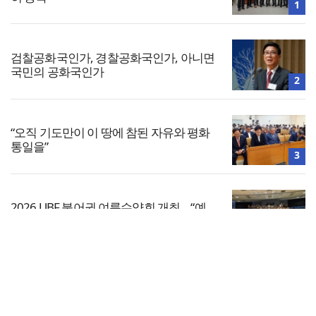
1
검찰공화국인가, 경찰공화국인가, 아니면
국민의 공화국인가
2
“오직 기도만이 이 땅에 참된 자유와 평화
통일을”
3
2026 UBF 불어권 여름수양회 개최… “예
수님이 답이다”
4
전체보기
[기도문] 자존감 회복을 위한 기도
교회일반
5