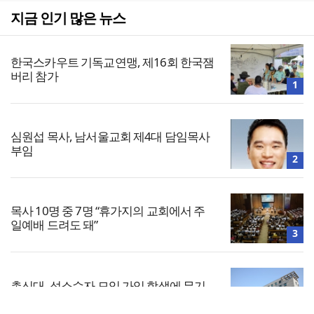
지금 인기 많은 뉴스
한국스카우트 기독교연맹, 제16회 한국잼
버리 참가
1
심원섭 목사, 남서울교회 제4대 담임목사
부임
2
목사 10명 중 7명 “휴가지의 교회에서 주
일예배 드려도 돼”
3
총신대, 성소수자 모임 가입 학생에 무기
정학… 법원 “과해”
4