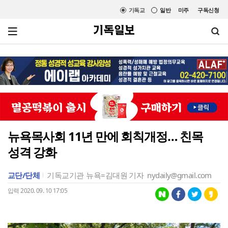
기독교
일반
미주
구독신청
뉴욕목사회 11년 만에 회칙개정… 친목
성격 강화
교단/단체
기독교기관
뉴욕=김대원 기자
nydaily@gmail.com
입력 2020. 09. 10 17:05