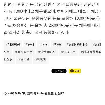
한편, 대한항공은 금년 상반기 중 객실승무원, 인턴정비
사 등 1300여명을 채용했으며, 하반기에도 대졸 공채, 남
·녀 객실승무원, 운항승무원 등을 포함해 1300여명을 추
가로 채용하는 등 올해 총 2600여명을 신규 채용해 대기
업 일자리 창출에 적극 동참하고 있다.
#
대한항공
#
공채
#
채용
#
대졸
#
신입사원채용
#
신입
사원
#
객실승무원
#
인턴정비사
#
인크루트
#
한국능률협회
컨설팅
#
승무원
#
비행기
👉 새벽 예배 후, 교회에서 꼭 필요한 것은??