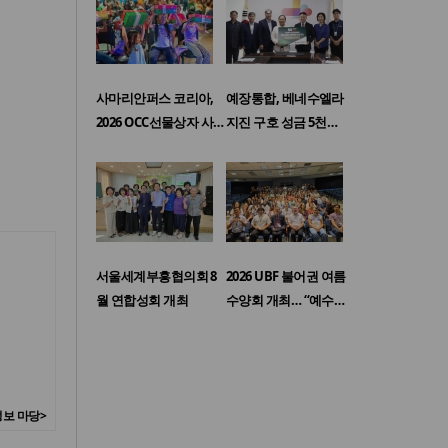
사마리안퍼스 코리아,
예장통합, 베네수엘라
2026 OCC선물상자 사…
지진 구호 성금 5천…
서울세계부흥협의회 8
2026 UBF 불어권 여름
월 연합성회 개최
수양회 개최… “예수…
보 마당>