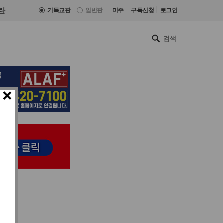
|
란
기독교판
일반판
미주
구독신청
로그인
×