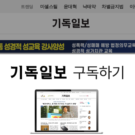
미셸스틸
윤대혁
낙태약
차별금지법
이
트랜딩
경제
생활경제·부동산
입력 2020. 04. 21 07:32