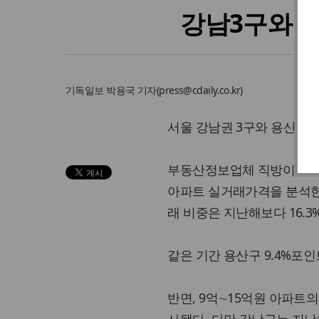
강남3구와 용
기독일보
박용국 기자
(
press@cdaily.co.kr
)
서울 강남권 3구와 용산구에
부동산정보업체 직방이 20일
아파트 실거래가격을 분석한
래 비중은 지난해보다 16.3%
같은 기간 용산구 9.4%포인
반면, 9억∼15억원 아파트의 