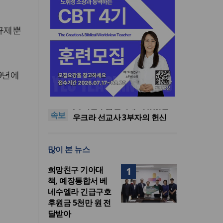
 규제뿐
9년에
인도 마하라슈트라주 개종 금
지법 시행… 기독교계 강력 반
올리벳대학교, 120만 평 리버사
발
이드 대학 캠퍼스 영구 사용 승
美 이민구금센터에 억류됐던
속보
인… 장기 개발 기반 확보
한인 목회자 석방돼
우크라 선교사 3부자의 헌신
“미사일 속에서도 복음은 전해
“미래 선교, 분쟁·빈곤 지역 출
진다”
신이 주도”
인도 마하라슈트라주 개종 금
많이 본 뉴스
지법 시행… 기독교계 강력 반
올리벳대학교, 120만 평 리버사
발
이드 대학 캠퍼스 영구 사용 승
희망친구 기아대
1
인… 장기 개발 기반 확보
책, 예장통합서 베
네수엘라 긴급구호
후원금 5천만 원 전
달받아