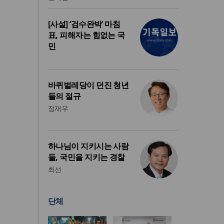
[사설] ‘검수완박’ 마침
표, 피해자는 힘없는 국
민
바퀴벌레당이 던진 청년
들의 절규
정재우
하나님이 지키시는 사람
들, 국민을 지키는 경찰
최선
단체