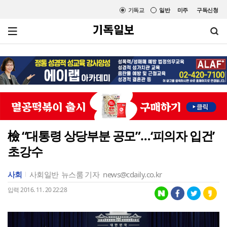
기독교
일반
미주
구독신청
檢 “대통령 상당부분 공모”…‘피의자 입건’
초강수
사회
사회일반
뉴스룸 기자
news@cdaily.co.kr
입력 2016. 11. 20 22:28