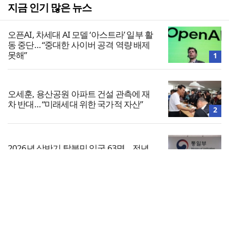
지금 인기 많은 뉴스
오픈AI, 차세대 AI 모델 ‘아스트라’ 일부 활
동 중단… “중대한 사이버 공격 역량 배제
못해”
1
오세훈, 용산공원 아파트 건설 관측에 재
차 반대… “미래세대 위한 국가적 자산”
2
2026년 상반기 탈북민 입국 63명… 전년
동기 대비 34.4% 감소
3
전체보기
김병기 의원직 제명 요구 국민동의청원…
13개 비위 의혹 경찰 수사 11개월째
교회일반
4