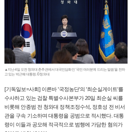
▲지난 4일 오전 청와대 춘추관에서 대국민담화인 '국민 여러분께 드리는 말씀'을 전하
고 있는 박근혜 대통령. ©청와대
[기독일보=사회] 이른바 '국정농단'의 '최순실게이트'를
수사하고 있는 검찰 특별수사본부가 20일 최순실 씨를
비롯해 안종범 전 청와대 정책조정수석, 정호성 전 비서
관을 구속 기소하며 대통령을 공범으로 적시했다. 대통
령이 이들과 공모해 적극적으로 범행에 가담한 혐의가