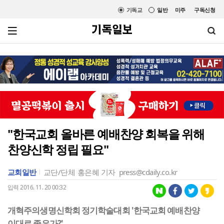
기독교
일반
미주
구독신청
"한국교회 올바른 예배찬양 회복을 위해
찬양신학 정립 필요"
교회일반
교단/단체
홍은혜 기자
press@cdaily.co.kr
입력 2016. 11. 20 00:32
개혁주의생명신학회 정기학술대회 '한국교회 예배찬양
이대로 좋은가?'