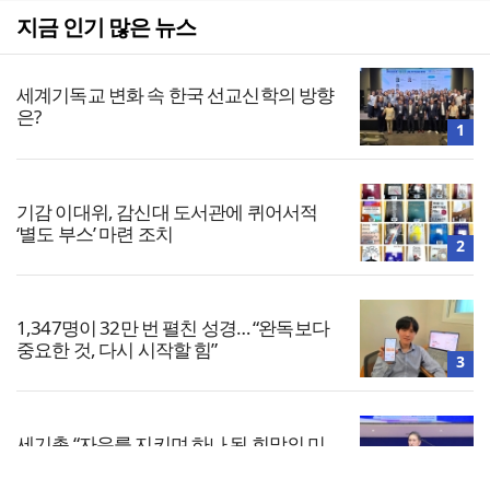
지금 인기 많은 뉴스
세계기독교 변화 속 한국 선교신학의 방향
은?
1
기감 이대위, 감신대 도서관에 퀴어서적
‘별도 부스’ 마련 조치
2
1,347명이 32만 번 펼친 성경… “완독보다
중요한 것, 다시 시작할 힘”
3
세기총 “자유를 지키며 하나 된 희망의 미
래를 향하여”
4