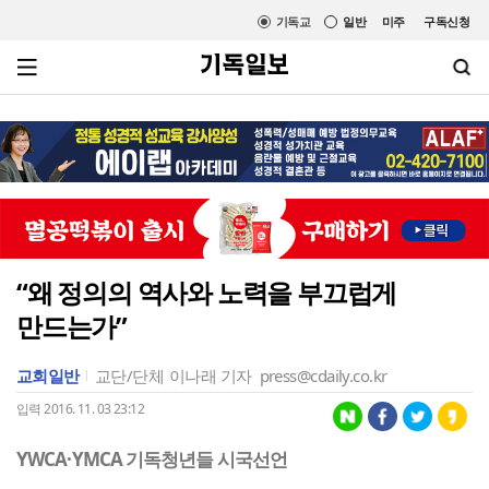
기독교
일반
미주
구독신청
“왜 정의의 역사와 노력을 부끄럽게
만드는가”
교회일반
교단/단체
이나래 기자
press@cdaily.co.kr
입력 2016. 11. 03 23:12
YWCA·YMCA 기독청년들 시국선언