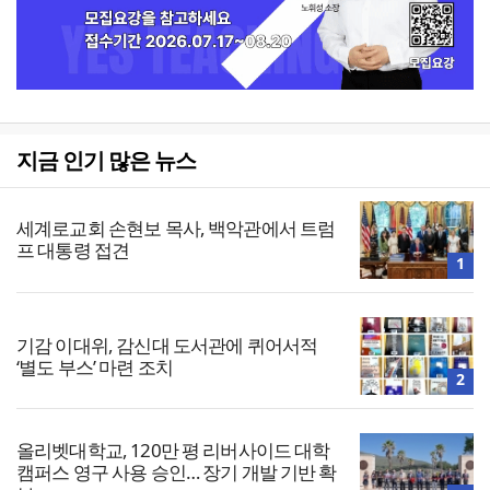
지금 인기 많은 뉴스
세계로교회 손현보 목사, 백악관에서 트럼
프 대통령 접견
1
기감 이대위, 감신대 도서관에 퀴어서적
‘별도 부스’ 마련 조치
2
올리벳대학교, 120만 평 리버사이드 대학
캠퍼스 영구 사용 승인… 장기 개발 기반 확