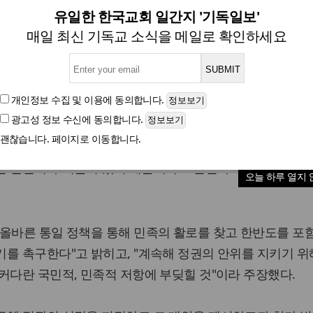
째 시국선언 “반평화·반통일의 
유일한 한국교회 일간지 '기독일보'
매일 최신 기독교 소식을 메일로 확인하세요
글자크기
개인정보 수집 및 이용
에 동의합니다.
광고성 정보 수신
에 동의합니다.
한국기독교교회협의회 비상시국대책회의(상임의장 김상근 목사
괜찮습니다. 페이지로 이동합니다.
지고 있는 많은 부조리가 분단 상황을 극복하지 못하고 있으며
는 일단의 무리들이 있기 때문이라고 판단하고 있다"면서 두
오늘 하루 열지 
올바른 통일 정책을 통해 민족의 활로를 찾고 한반도를 포
를 촉구한다"고 밝히고, "계속해 정권의 안위를 지키기 위
커다란 국민적, 민족적 저항에 부딪힐 것"이라 주장했다.