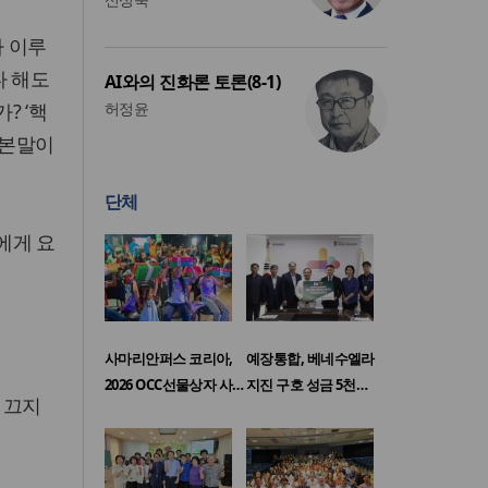
가 이루
다 해도
AI와의 진화론 토론(8-1)
? ‘핵
허정윤
 본말이
단체
에게 요
사마리안퍼스 코리아,
예장통합, 베네수엘라
2026 OCC선물상자 사…
지진 구호 성금 5천…
 끄지