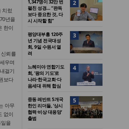
1,347명이 32만 번
2
펼친 성경… “완독
을 치렀
보다 중요한 것, 다
70년을
시 시작할 힘”
은 한이
평양대부흥 120주
3
년 기념 전국대성
회, 9일 수원서 열
 신뢰를
려
내세우며
느헤미야 연합기도
4
 내걸기
회, ‘왕의 기도’로
정권보다
나라·한국교회·다
음세대 위해 합심
중동 레반트 5개국
5
는 아무
한인 리더들, ‘상시
협력·비상 대응망’
도 없이
출범
통일을