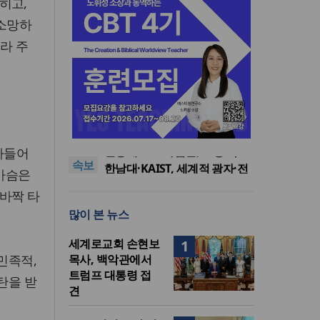
히고,
 소망하
라 주
느헤미야 연합기도회, ‘왕의 기
도’로 나라·한국교회·다음세대
세기총 “자유를 지키며 하나 된
위해 합심
희망의 미래를 향하여”
한동대 RISE사업단, 포항 죽도
타들어
속보
시장 담은 로컬 매거진 ‘포항집’
한남대·KAIST, 세계적 광자·전
 가슴은
발간
자기학 국제학술대회 ‘PIERS’
세계기독교 변화 속 한국 선교
바짝 타
대전 유치
신학의 방향은?
느헤미야 연합기도회, ‘왕의 기
많이 본 뉴스
도’로 나라·한국교회·다음세대
세기총 “자유를 지키며 하나 된
위해 합심
희망의 미래를 향하여”
세계로교회 손현보
1
민족적,
목사, 백악관에서
트럼프 대통령 접
탄을 받
견