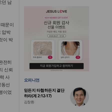
오던 남
 때문이
로 압박
것이 박
 완전히
리 신뢰
력 사
오피니언
북공동선
믿든지 타협하든지 결단
다행이었
하라(계 2:12-17)
김창환