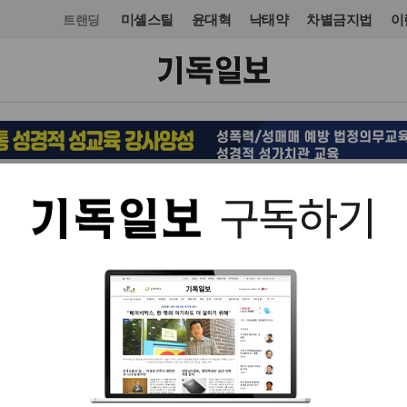
미셸스틸
윤대혁
낙태약
차별금지법
이
트랜딩
교회일반
칼럼
입력 2016. 08. 23 12:00