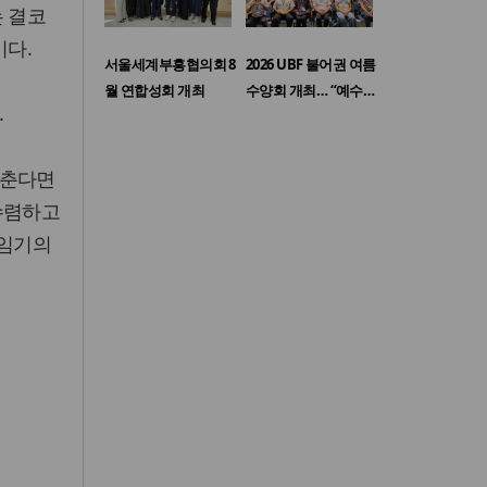
는 결코
이다.
서울세계부흥협의회 8
2026 UBF 불어권 여름
월 연합성회 개최
수양회 개최… “예수…
.
멈춘다면
수렴하고
 임기의