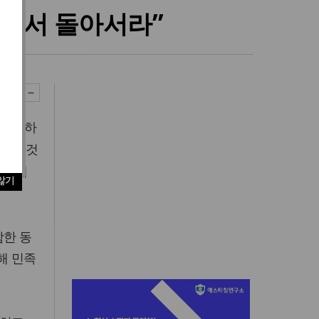
길에서 돌아서라”
, 이하
, 그것
 번째
않기
함한 동
해 민족