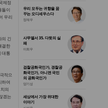
 국제정
우리 모두는 귀향을 꿈
소용돌이
꾸는 오디세우스다
어 우리
정재우
사무엘서 35. 다윗의 실
와의 긴
패
 해결한
이희우
혜 대통
검찰공화국인가, 경찰공
화국인가, 아니면 국민
 극적으
의 공화국인가
관리하여
양기성
정치의
 않겠는
세상에서 가장 위대한
이야기
신성욱