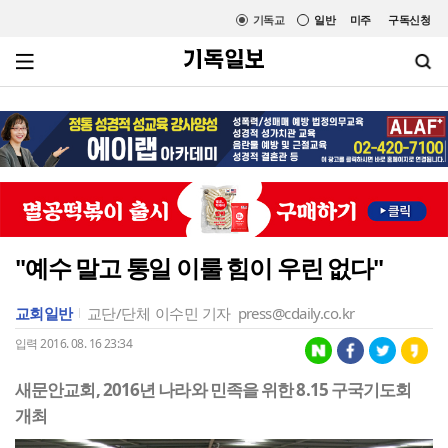
기독교
일반
미주
구독신청
"예수 말고 통일 이룰 힘이 우린 없다"
교회일반
교단/단체
이수민 기자
press@cdaily.co.kr
입력 2016. 08. 16 23:34
새문안교회, 2016년 나라와 민족을 위한 8.15 구국기도회
개최