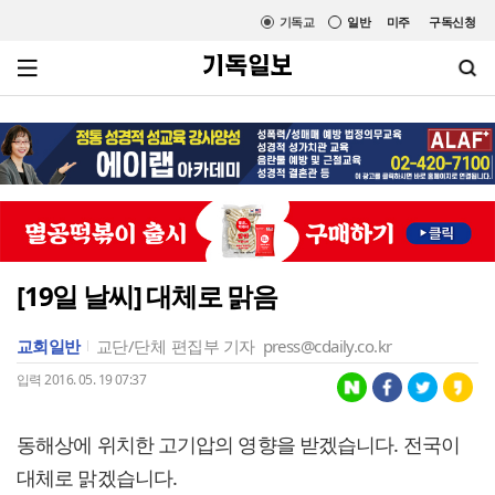
기독교
일반
미주
구독신청
[19일 날씨] 대체로 맑음
교회일반
교단/단체
편집부 기자
press@cdaily.co.kr
입력 2016. 05. 19 07:37
동해상에 위치한 고기압의 영향을 받겠습니다. 전국이
대체로 맑겠습니다.