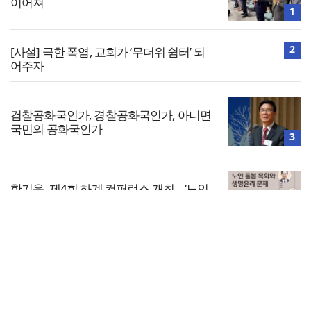
이어져
1
2
[사설] 극한 폭염, 교회가 ‘무더위 쉼터’ 되
어주자
검찰공화국인가, 경찰공화국인가, 아니면
국민의 공화국인가
3
한기윤, 제4회 하계 컨퍼런스 개최… ‘노인
돌봄목회와 생명윤리’ 다룬다
4
전체보기
합신대 안상혁 총장, 지샘병원 직원예배서
‘그리스도의 기쁨’ 설교
교회일반
5
교회